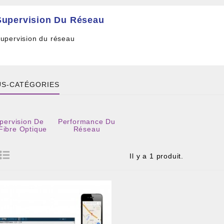
Supervision Du Réseau
upervision du réseau
S-CATÉGORIES
pervision De
Performance Du
 DE CÂBLE ET BOITIER
Fibre Optique
Réseau
RE ET PIGTAIL OPTIQUE
COMPOSANT PASSIF
Il y a 1 produit.
ILLE ET FIL DE DÉTECTION TRAÇABLE