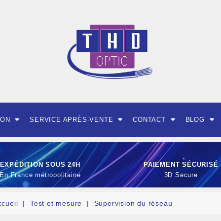
ION
SERVICE APRÈS-VENTE
CONTACT
BLOG
EXPÉDITION SOUS 24H
PAIEMENT SÉCURISÉ
En France métropolitaine
3D Secure
ccueil
Test et mesure
Supervision du réseau
OUTILLAGE ET CON