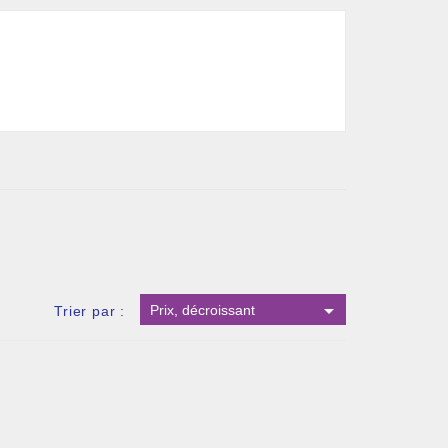

Prix, décroissant
Trier par :