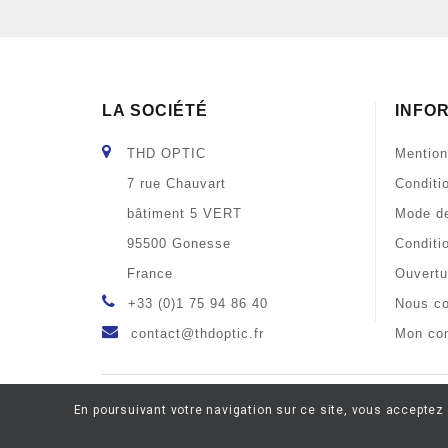
LA SOCIÉTÉ
INFO
THD OPTIC
Mention
7 rue Chauvart
Conditi
bâtiment 5 VERT
Mode de
95500 Gonesse
Conditi
France
Ouvertu
+33 (0)1 75 94 86 40
Nous co
contact@thdoptic.fr
Mon co
En poursuivant votre navigation sur ce site, vous acceptez 