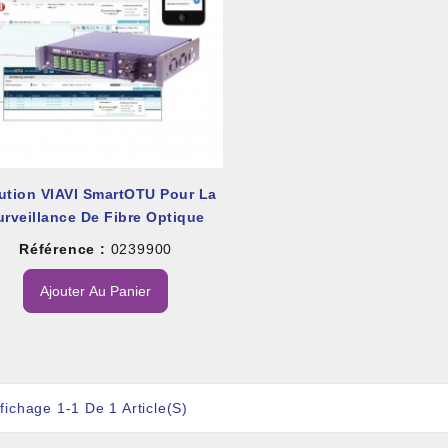
et À Colle Et Reboucheur
ution VIAVI SmartOTU Pour La
urveillance De Fibre Optique
Référence :
0239900
Ajouter Au Panier
fichage 1-1 De 1 Article(s)