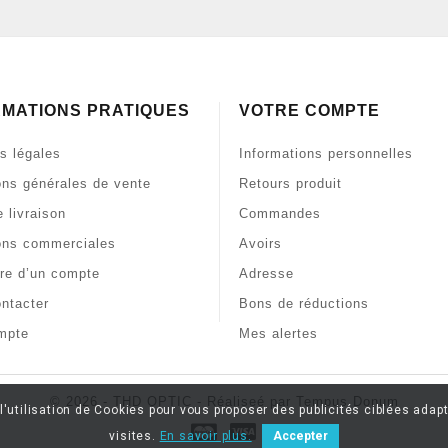
RMATIONS PRATIQUES
VOTRE COMPTE
s légales
Informations personnelles
ons générales de vente
Retours produit
 livraison
Commandes
ons commerciales
Avoirs
re d’un compte
Adresse
ntacter
Bons de réductions
mpte
Mes alertes
© 2026 - THD OPTIC - Réaliseé par Tempus Donum
l'utilisation de Cookies pour vous proposer des publicités ciblées adapt
visites.
En savoir plus.
Accepter