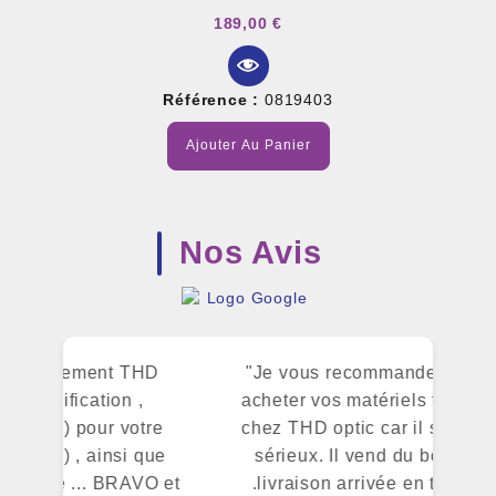
189,00 €
Référence :
0819403
Ajouter Au Panier
Nos Avis
HD
"Je vous recommande vivement à
"S
,
acheter vos matériels fibre optique
pr
tre
chez THD optic car il sont très très
que
sérieux. Il vend du bon matériel
VO et
.livraison arrivée en temps et en