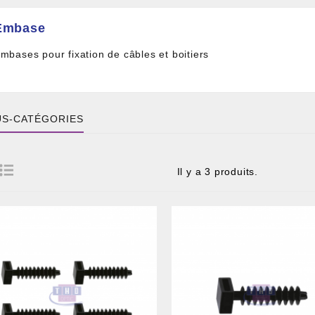
Embase
mbases pour fixation de câbles et boitiers
S-CATÉGORIES
Il y a 3 produits.
 DE CÂBLE ET BOITIER
RE ET PIGTAIL OPTIQUE
COMPOSANT PASSIF
ILLE ET FIL DE DÉTECTION TRAÇABLE