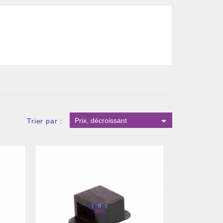

Prix, décroissant
Trier par :