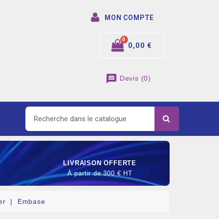
MON COMPTE
0,00 €
message
Devis
(
0
)
LIVRAISON OFFERTE
À partir de 300 € HT
er
Embase
SOMMABLE DE RACCORDEMENT