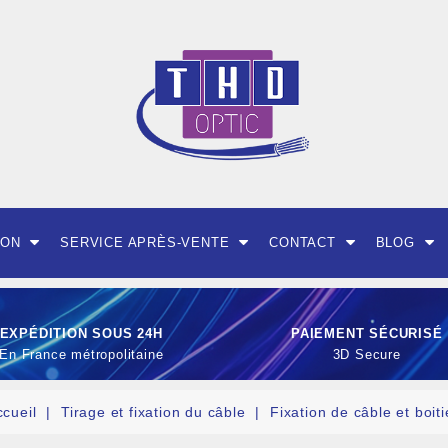
ION
SERVICE APRÈS-VENTE
CONTACT
BLOG
EXPÉDITION SOUS 24H
PAIEMENT SÉCURISÉ
En France métropolitaine
3D Secure
ccueil
Tirage et fixation du câble
Fixation de câble et boiti
OUTILLAGE ET CON