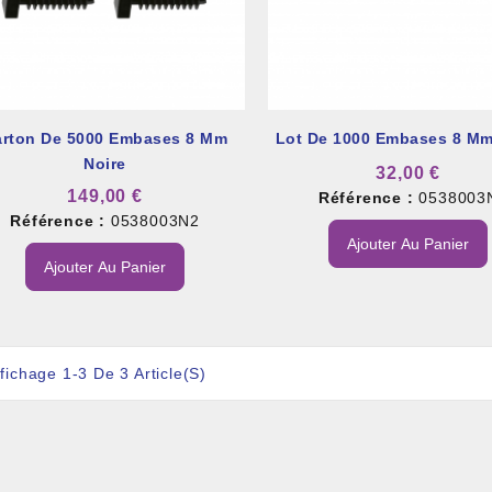
arton De 5000 Embases 8 Mm
Lot De 1000 Embases 8 Mm
Noire
et À Colle Et Reboucheur
32,00 €
149,00 €
Référence :
0538003
Référence :
0538003N2
Ajouter Au Panier
Ajouter Au Panier
fichage 1-3 De 3 Article(s)