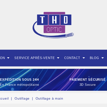
ION
SERVICE APRÈS-VENTE
CONTACT
BLOG
EXPÉDITION SOUS 24H
PAIEMENT SÉCURISÉ
En France métropolitaine
3D Secure
ccueil
Outillage
Outillage à main
OUTILLAGE ET CON