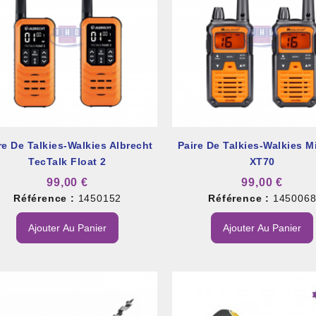
re De Talkies-Walkies Albrecht
Paire De Talkies-Walkies M
TecTalk Float 2
XT70
99,00 €
99,00 €
Référence :
1450152
Référence :
145006
Ajouter Au Panier
Ajouter Au Panier