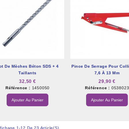
ot De Mèches Béton SDS + 4
Pince De Serrage Pour Coll
Taillants
7,6 À 13 Mm
32,50 €
29,90 €
Référence :
1450050
Référence :
053802
Ajouter Au Panier
Ajouter Au Panier
ffichage 1-12 De 23 Article(s)