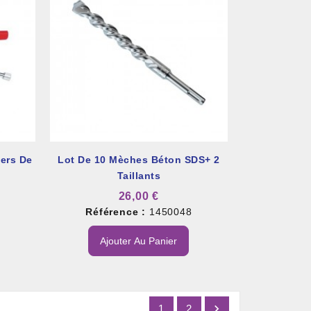
iers De
Lot De 10 Mèches Béton SDS+ 2
Taillants
26,00 €
3
Référence :
1450048
Ajouter Au Panier

1
2