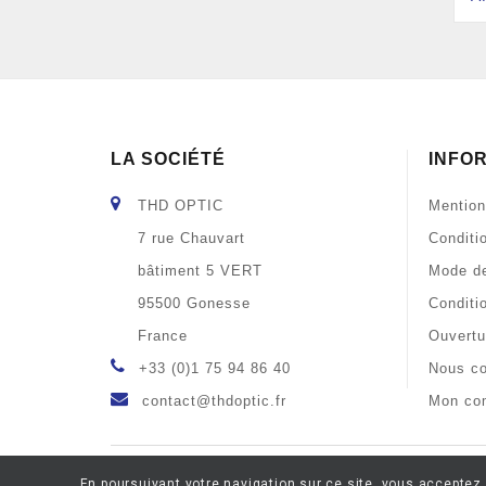
LA SOCIÉTÉ
INFO
THD OPTIC
Mention
7 rue Chauvart
Conditi
bâtiment 5 VERT
Mode de
95500 Gonesse
Conditi
France
Ouvertu
+33 (0)1 75 94 86 40
Nous co
contact@thdoptic.fr
Mon co
En poursuivant votre navigation sur ce site, vous acceptez 