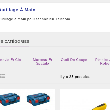
Outillage À Main
utillage à main pour technicien Télécom.
S-CATÉGORIES
nevis Et Clé
Marteau Et
Outil De Coupe
Pistolet
 DE CÂBLE ET BOITIER
Spatule
Rebo
RE ET PIGTAIL OPTIQUE
COMPOSANT PASSIF
Il y a 23 produits.
ILLE ET FIL DE DÉTECTION TRAÇABLE