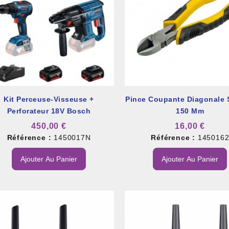
et À Colle Et Reboucheur
Kit Perceuse-Visseuse +
Pince Coupante Diagonale 
Perforateur 18V Bosch
150 Mm
450,00 €
16,00 €
Référence :
1450017N
Référence :
145016
Ajouter Au Panier
Ajouter Au Panier