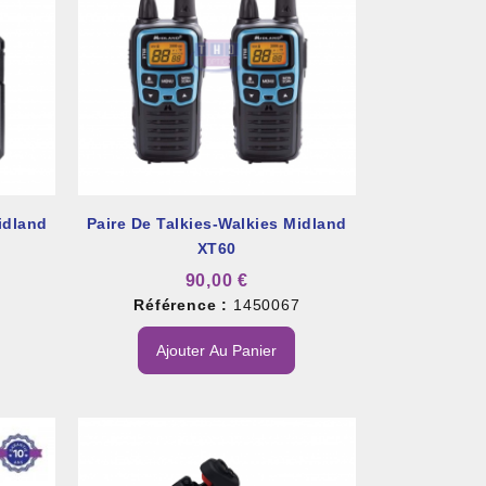
idland
Paire De Talkies-Walkies Midland
XT60
90,00 €
8
Référence :
1450067
Ajouter Au Panier