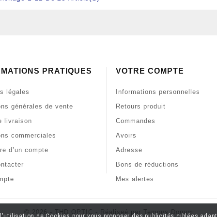
RMATIONS PRATIQUES
VOTRE COMPTE
s légales
Informations personnelles
ons générales de vente
Retours produit
 livraison
Commandes
ons commerciales
Avoirs
re d’un compte
Adresse
ntacter
Bons de réductions
mpte
Mes alertes
© 2026 - THD OPTIC - Réaliseé par Tempus Donum
l'utilisation de Cookies pour vous proposer des publicités ciblées adapt