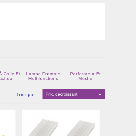
 À Colle Et
Lampe Frontale
Perforateur Et
Talkies-Walk
ucheur
Multifonctions
Mèche

Prix, décroissant
Trier par :