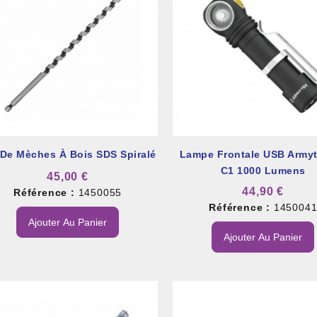
 De Mèches À Bois SDS Spiralé
Lampe Frontale USB Armyt
C1 1000 Lumens
45,00 €
44,90 €
Référence :
1450055
Référence :
145004
Ajouter Au Panier
Ajouter Au Panier