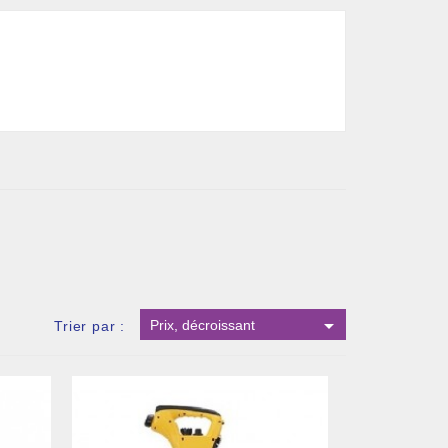

Prix, décroissant
Trier par :