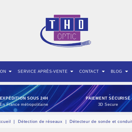
ION
SERVICE APRÈS-VENTE
CONTACT
BLOG
EXPÉDITION SOUS 24H
PAIEMENT SÉCURISÉ
En France métropolitaine
3D Secure
ccueil
Détection de réseaux
Détecteur de sonde et condui
OUTILLAGE ET CON