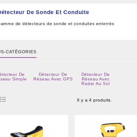
Détecteur De Sonde Et Conduite
amme de détecteurs de sonde et conduites enterrés
S-CATÉGORIES
étecteur De
Détecteur De
Détecteur De
 DE CÂBLE ET BOITIER
seau Simple
Réseau Avec GPS
Réseau Avec
Radar Au Sol
RE ET PIGTAIL OPTIQUE
COMPOSANT PASSIF
Il y a 4 produits.
ILLE ET FIL DE DÉTECTION TRAÇABLE