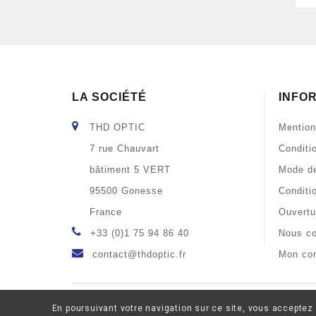
LA SOCIÉTÉ
INFO
THD OPTIC
Mention
7 rue Chauvart
Conditi
bâtiment 5 VERT
Mode de
95500 Gonesse
Conditi
France
Ouvertu
+33 (0)1 75 94 86 40
Nous co
contact@thdoptic.fr
Mon co
En poursuivant votre navigation sur ce site, vous acceptez 