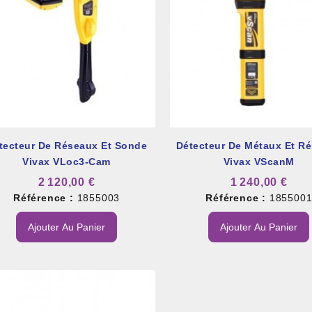
et À Colle Et Reboucheur
tecteur De Réseaux Et Sonde
Détecteur De Métaux Et R
Vivax VLoc3-Cam
Vivax VScanM
2 120,00 €
1 240,00 €
Référence :
1855003
Référence :
185500
Ajouter Au Panier
Ajouter Au Panier