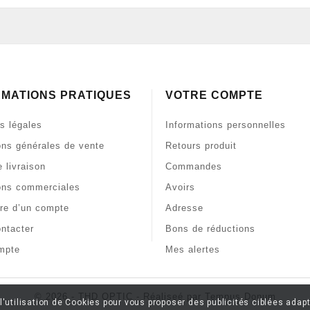
RMATIONS PRATIQUES
VOTRE COMPTE
s légales
Informations personnelles
ons générales de vente
Retours produit
 livraison
Commandes
ons commerciales
Avoirs
re d’un compte
Adresse
ntacter
Bons de réductions
mpte
Mes alertes
© 2026 - THD OPTIC - Réaliseé par Tempus Donum
l'utilisation de Cookies pour vous proposer des publicités ciblées adapt