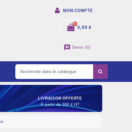
MON COMPTE
0,00 €
message
Devis
(
0
)
LIVRAISON OFFERTE
À partir de 300 € HT
te
SOMMABLE DE RACCORDEMENT