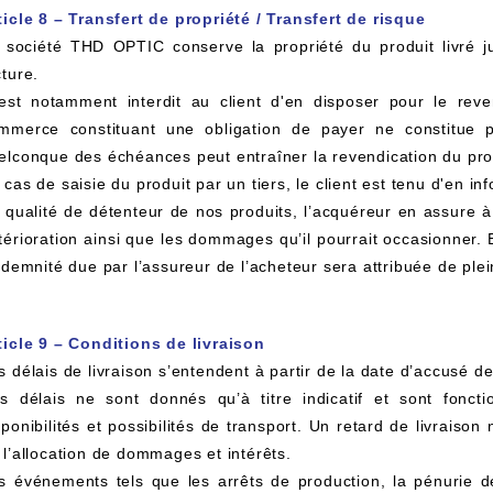
ticle 8 – Transfert de propriété / Transfert de risque
 société THD OPTIC conserve la propriété du produit livré jus
cture.
 est notamment interdit au client d'en disposer pour le rev
mmerce constituant une obligation de payer ne constitue
elconque des échéances peut entraîner la revendication du produ
 cas de saisie du produit par un tiers, le client est tenu d'en
 qualité de détenteur de nos produits, l’acquéreur en assure à 
térioration ainsi que les dommages qu’il pourrait occasionner. 
indemnité due par l’assureur de l’acheteur sera attribuée de ple
ticle 9 – Conditions de livraison
s délais de livraison s’entendent à partir de la date d’accusé
s délais ne sont donnés qu’à titre indicatif et sont fonc
sponibilités et possibilités de transport. Un retard de livraiso
 l’allocation de dommages et intérêts.
s événements tels que les arrêts de production, la pénurie 