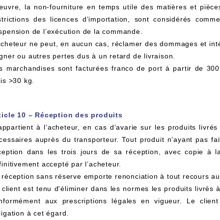
œuvre, la non-fourniture en temps utile des matières et piè
strictions des licences d’importation, sont considérés comm
spension de l’exécution de la commande.
acheteur ne peut, en aucun cas, réclamer des dommages et inté
gner ou autres pertes dus à un retard de livraison.
s marchandises sont facturées franco de port à partir de 300
lis >30 kg.
ticle 10 – Réception des produits
 appartient à l’acheteur, en cas d’avarie sur les produits livr
cessaires auprès du transporteur. Tout produit n’ayant pas fai
ception dans les trois jours de sa réception, avec copie 
finitivement accepté par l’acheteur.
 réception sans réserve emporte renonciation à tout recours au 
 client est tenu d'éliminer dans les normes les produits livrés à 
nformément aux prescriptions légales en vigueur. Le clie
ligation à cet égard.