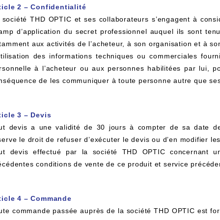
ticle 2 – Confidentialité
 société THD OPTIC et ses collaborateurs s’engagent à consid
amp d’application du secret professionnel auquel ils sont tenu
tamment aux activités de l’acheteur, à son organisation et à so
utilisation des informations techniques ou commerciales four
rsonnelle à l’acheteur ou aux personnes habilitées par lui, po
et À Colle Et Reboucheur
nséquence de les communiquer à toute personne autre que ses
ticle 3 – Devis
ut devis a une validité de 30 jours à compter de sa date d
serve le droit de refuser d’exécuter le devis ou d’en modifier le
ut devis effectué par la société THD OPTIC concernant un
écédentes conditions de vente de ce produit et service préc
ticle 4 – Commande
ute commande passée auprès de la société THD OPTIC est fo