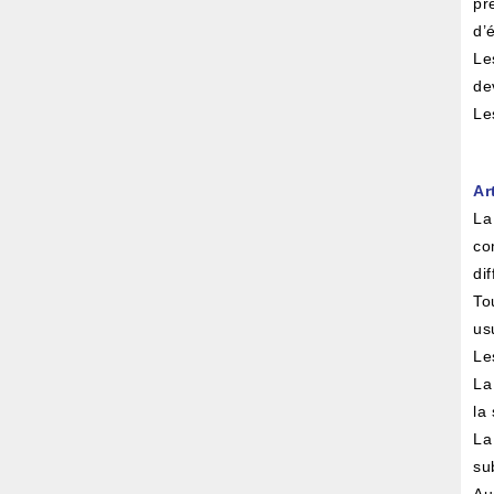
pr
d’
Le
de
Le
Ar
La
co
di
To
us
Le
La
la
La
su