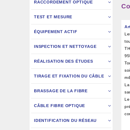
RACCORDEMENT OPTIQUE
Co
TEST ET MESURE
Ar
ÉQUIPEMENT ACTIF
Le
to
INSPECTION ET NETTOYAGE
TH
95
RÉALISATION DES ÉTUDES
To
so
FIXATION
TIRAGE ET FIXATION DU CÂBLE
mê
La
JARRETIÈ
BRASSAGE DE LA FIBRE
sa
Le
CÂBLE FIBRE OPTIQUE
pr
co
IDENTIFICATION DU RÉSEAU
AIGU