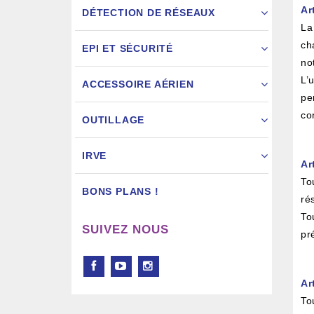
Ar
DÉTECTION DE RÉSEAUX
La
ch
EPI ET SÉCURITÉ
no
L’
ACCESSOIRE AÉRIEN
pe
Pistol
co
OUTILLAGE
IRVE
Ar
To
BONS PLANS !
ré
To
SUIVEZ NOUS
pr
Ar
To