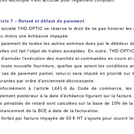
cun escompte n'est accordé pour règlement comptant.
ticle 7 – Retard et défaut de paiement
 société THD OPTIC se réserve le droit de ne pas honorer les 
au moins une échéance impayée.
 paiement de toutes les autres sommes dues par le débiteur d
 elles ont fait l’objet de traites acceptées. En outre, THD OPT
 d’annuler l’exécution des marchés et commandes en cours et 
 toute nouvelle fourniture, quelles que soient les conditions 
 cas de paiement partiel, celui-ci sera imputé en priorité sur 
urantes par ordre d’ancienneté décroissante.
nformément à l’article L441-6 du Code de commerce, les p
glement postérieur à la date d’échéance figurant sur la facture.
s pénalités de retard sont calculées sur la base de 10% de la 
financement de la BCE à date de la facturation.
 forfait par facture impayée de 50 € HT s’ajoute pour couvrir l