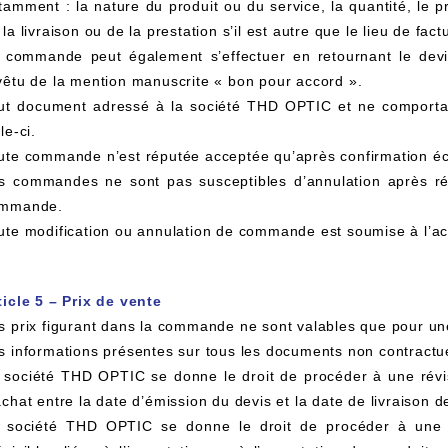
tamment : la nature du produit ou du service, la quantité, le p
 la livraison ou de la prestation s’il est autre que le lieu de fact
 commande peut également s’effectuer en retournant le dev
vêtu de la mention manuscrite « bon pour accord ».
ut document adressé à la société THD OPTIC et ne comporta
le-ci.
ute commande n’est réputée acceptée qu’après confirmation éc
s commandes ne sont pas susceptibles d’annulation après r
mmande.
ute modification ou annulation de commande est soumise à l’a
ticle 5 – Prix de vente
s prix figurant dans la commande ne sont valables que pour un
s informations présentes sur tous les documents non contractue
 société THD OPTIC se donne le droit de procéder à une révis
achat entre la date d’émission du devis et la date de livraison
 société THD OPTIC se donne le droit de procéder à une r