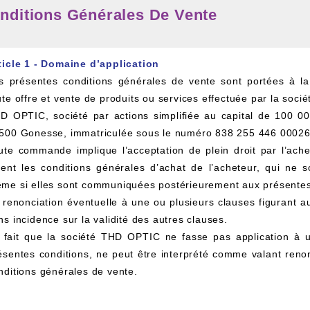
nditions Générales De Vente
ticle 1 - Domaine d’application
s présentes conditions générales de vente sont portées à la
ute offre et vente de produits ou services effectuée par la socié
D OPTIC, société par actions simplifiée au capital de 100 0
500 Gonesse, immatriculée sous le numéro 838 255 446 000
ute commande implique l’acceptation de plein droit par l’ach
ient les conditions générales d’achat de l’acheteur, qui ne
 DE CÂBLE ET BOITIER
me si elles sont communiquées postérieurement aux présentes
 renonciation éventuelle à une ou plusieurs clauses figurant a
RE ET PIGTAIL OPTIQUE
COMPOSANT PASSIF
ns incidence sur la validité des autres clauses.
 fait que la société THD OPTIC ne fasse pas application à
ésentes conditions, ne peut être interprété comme valant renon
nditions générales de vente.
ILLE ET FIL DE DÉTECTION TRAÇABLE