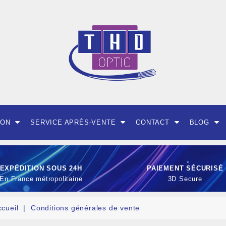
ION
SERVICE APRÈS-VENTE
CONTACT
BLOG
EXPÉDITION SOUS 24H
PAIEMENT SÉCURISÉ
En France métropolitaine
3D Secure
ccueil
Conditions générales de vente
OUTILLAGE ET CON