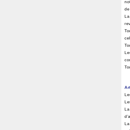
no
de
La
re
To
cel
To
Le
co
To
Ar
Le
Le
La
d’
La