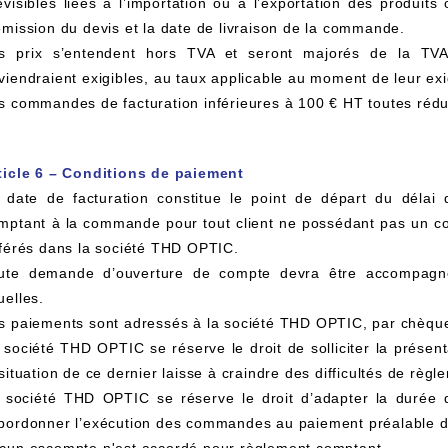
évisibles liées à l’importation ou à l’exportation des produit
émission du devis et la date de livraison de la commande.
s prix s’entendent hors TVA et seront majorés de la TVA 
viendraient exigibles, au taux applicable au moment de leur exig
s commandes de facturation inférieures à 100 € HT toutes rédu
ticle 6 – Conditions de paiement
 date de facturation constitue le point de départ du délai 
mptant à la commande pour tout client ne possédant pas un co
fférés dans la société THD OPTIC.
ute demande d’ouverture de compte devra être accompagné
uelles.
s paiements sont adressés à la société THD OPTIC, par chèque
 société THD OPTIC se réserve le droit de solliciter la présent
 situation de ce dernier laisse à craindre des difficultés de règl
 société THD OPTIC se réserve le droit d’adapter la durée du
bordonner l’exécution des commandes au paiement préalable de