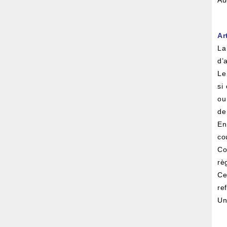
Au
Ar
La
d’
Le
si
ou
de
En
co
Co
rè
Ce
re
Un