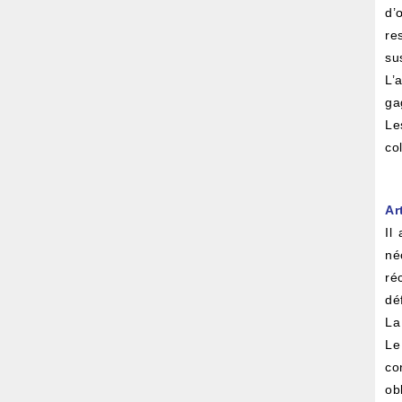
d’
re
su
L’
ga
Le
co
Ar
Il
né
ré
dé
La
Le
co
ob