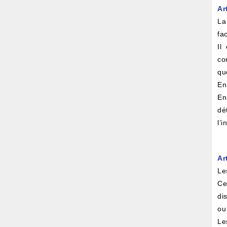
Ar
La
fa
Il
co
qu
En
En
dé
l’
Ar
Le
Ce
di
ou
Le