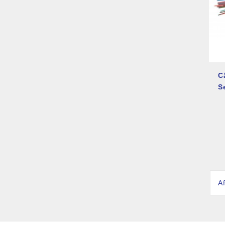
C
S
Af