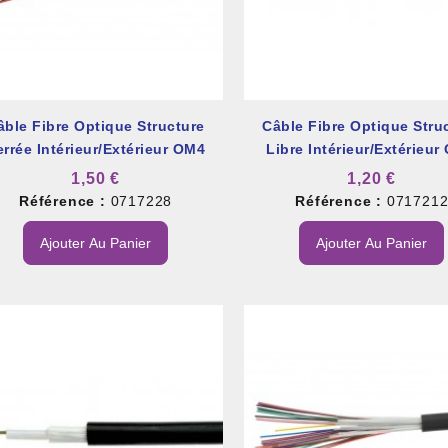
âble Fibre Optique Structure
Câble Fibre Optique Stru
errée Intérieur/extérieur OM4
Libre Intérieur/extérieur
et À Colle Et Reboucheur
1,50 €
1,20 €
Référence :
0717228
Référence :
071721
Ajouter Au Panier
Ajouter Au Panier