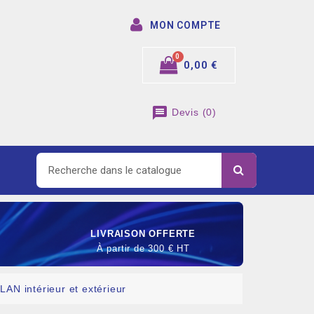
MON COMPTE
0,00 €
message
Devis
(
0
)
LIVRAISON OFFERTE
À partir de 300 € HT
LAN intérieur et extérieur
SOMMABLE DE RACCORDEMENT