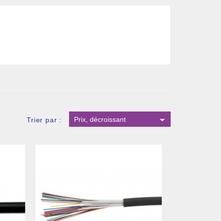

Prix, décroissant
Trier par :