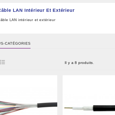
Câble LAN Intérieur Et Extérieur
âble LAN intérieur et extérieur
S-CATÉGORIES
Il y a 8 produits.
 DE CÂBLE ET BOITIER
RE ET PIGTAIL OPTIQUE
COMPOSANT PASSIF
ILLE ET FIL DE DÉTECTION TRAÇABLE