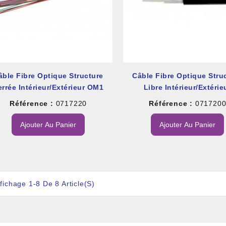
âble Fibre Optique Structure
Câble Fibre Optique Stru
errée Intérieur/extérieur OM1
Libre Intérieur/extérie
Monomode
Référence :
0717220
Référence :
071720
Ajouter Au Panier
Ajouter Au Panier
fichage 1-8 De 8 Article(s)