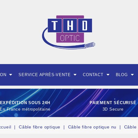
ION
SERVICE APRÈS-VENTE
CONTACT
BLOG
EXPÉDITION SOUS 24H
PAIEMENT SÉCURISÉ
En France métropolitaine
3D Secure
ccueil
Câble fibre optique
Câble fibre optique nu
Câble 
OUTILLAGE ET CON