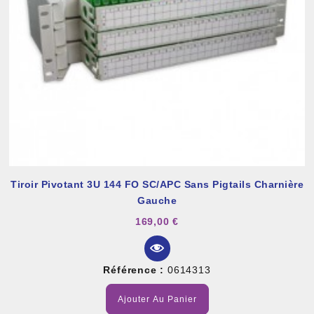
Tiroir Pivotant 3U 144 FO SC/APC Sans Pigtails Charnière
Gauche
169,00 €
Référence :
0614313
Ajouter Au Panier