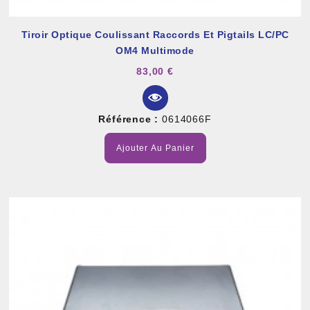
Tiroir Optique Coulissant Raccords Et Pigtails LC/PC
OM4 Multimode
83,00 €
Référence :
0614066F
Ajouter Au Panier