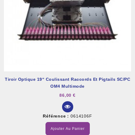
Tiroir Optique 19“ Coulissant Raccords Et Pigtails SC/PC
OM4 Multimode
86,00 €
Référence :
0614106F
Ajouter Au Panier