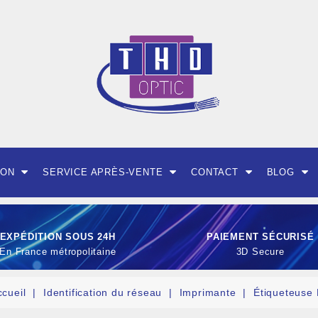
ION
SERVICE APRÈS-VENTE
CONTACT
BLOG
EXPÉDITION SOUS 24H
PAIEMENT SÉCURISÉ
En France métropolitaine
3D Secure
ccueil
Identification du réseau
Imprimante
Étiqueteuse
OUTILLAGE ET CON