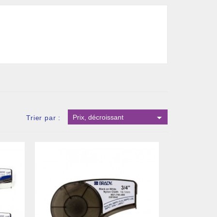

Prix, décroissant
Trier par :