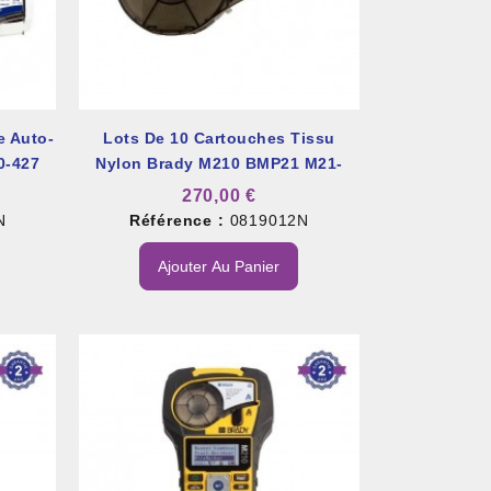
e Auto-
Lots De 10 Cartouches Tissu
0-427
Nylon Brady M210 BMP21 M21-
750-499
270,00 €
N
Référence :
0819012N
Ajouter Au Panier