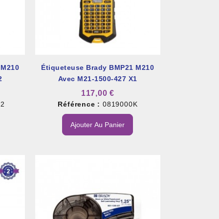
 M210
Étiqueteuse Brady BMP21 M210
2
Avec M21-1500-427 X1
117,00 €
K2
Référence :
0819000K
Ajouter Au Panier