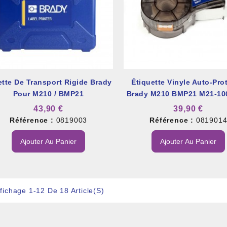
ette De Transport Rigide Brady
Étiquette Vinyle Auto-Pro
Pour M210 / BMP21
Brady M210 BMP21 M21-10
43,90 €
39,90 €
Référence :
0819003
Référence :
081901
Ajouter Au Panier
Ajouter Au Panier
ffichage 1-12 De 18 Article(s)