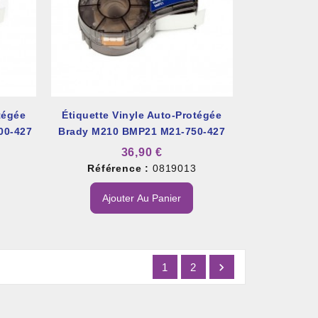
tégée
Étiquette Vinyle Auto-Protégée
00-427
Brady M210 BMP21 M21-750-427
36,90 €
4
Référence :
0819013
Ajouter Au Panier

1
2