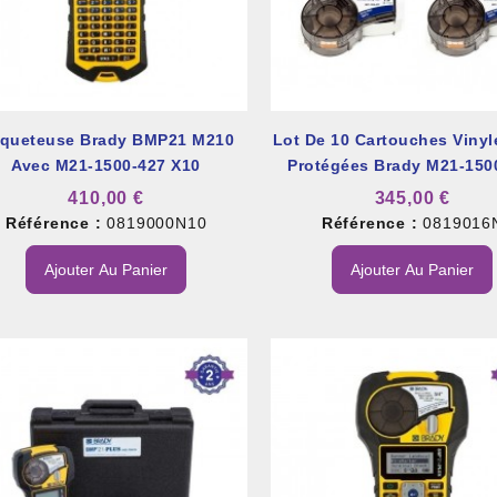
iqueteuse Brady BMP21 M210
Lot De 10 Cartouches Vinyl
Avec M21-1500-427 X10
Protégées Brady M21-150
et À Colle Et Reboucheur
410,00 €
345,00 €
Référence :
0819000N10
Référence :
0819016
Ajouter Au Panier
Ajouter Au Panier