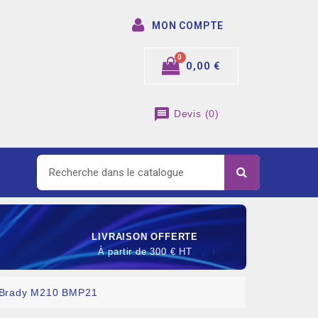
MON COMPTE
0,00 €
message
Devis
(
0
)
LIVRAISON OFFERTE
À partir de 300 € HT
 Brady M210 BMP21
SOMMABLE DE RACCORDEMENT