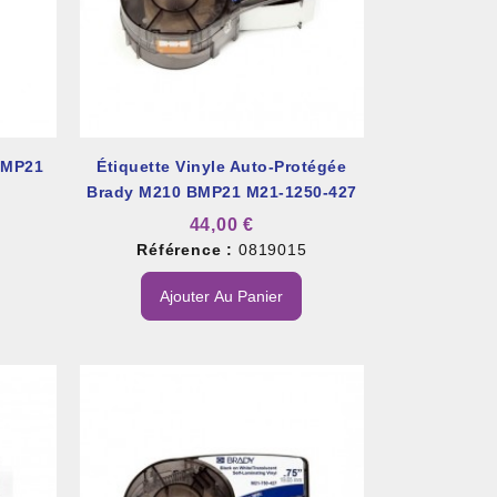
BMP21
Étiquette Vinyle Auto-Protégée
Brady M210 BMP21 M21-1250-427
44,00 €
0
Référence :
0819015
Ajouter Au Panier