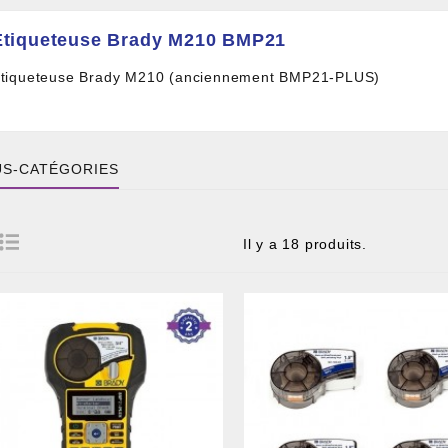
Étiqueteuse Brady M210 BMP21
tiqueteuse Brady M210 (anciennement BMP21-PLUS)
S-CATÉGORIES
Il y a 18 produits.
 DE CÂBLE ET BOITIER
RE ET PIGTAIL OPTIQUE
COMPOSANT PASSIF
ILLE ET FIL DE DÉTECTION TRAÇABLE