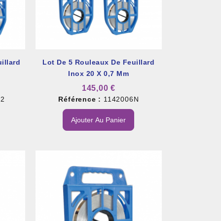
illard
Lot De 5 Rouleaux De Feuillard
Inox 20 X 0,7 Mm
145,00 €
N2
Référence :
1142006N
Ajouter Au Panier