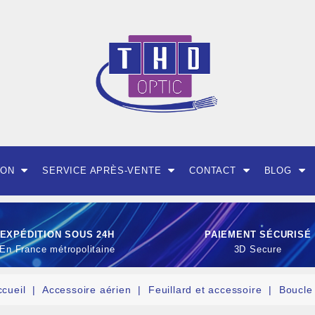
ION
SERVICE APRÈS-VENTE
CONTACT
BLOG
EXPÉDITION SOUS 24H
PAIEMENT SÉCURISÉ
En France métropolitaine
3D Secure
ccueil
Accessoire aérien
Feuillard et accessoire
Boucle 
OUTILLAGE ET CON