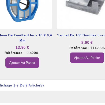
eau De Feuillard Inox 10 X 0,4
Sachet De 100 Boucles Ino
Mm
8,60 €
13,90 €
Référence :
1142005
Référence :
1142001
Ajouter Au Panier
Ajouter Au Panier
fichage 1-9 De 9 Article(s)