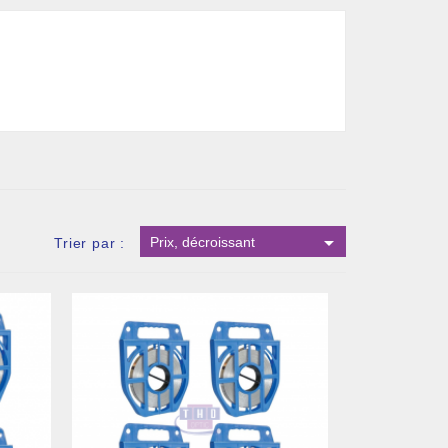

Prix, décroissant
Trier par :