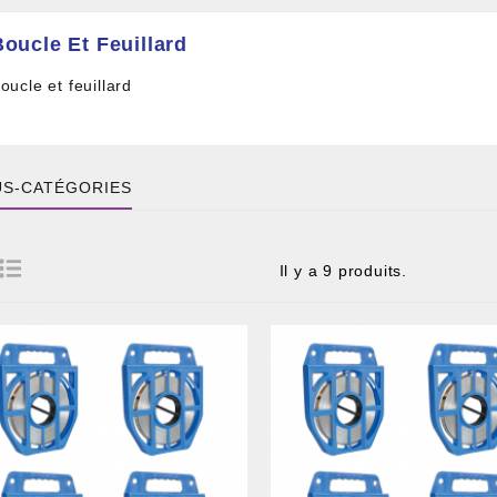
Boucle Et Feuillard
oucle et feuillard
S-CATÉGORIES
Il y a 9 produits.
 DE CÂBLE ET BOITIER
RE ET PIGTAIL OPTIQUE
COMPOSANT PASSIF
ILLE ET FIL DE DÉTECTION TRAÇABLE