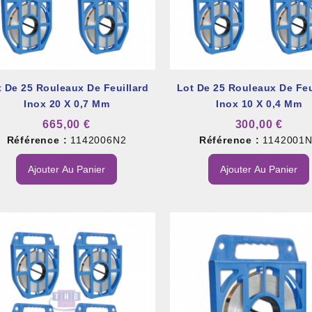
t De 25 Rouleaux De Feuillard
Lot De 25 Rouleaux De Feu
Inox 20 X 0,7 Mm
Inox 10 X 0,4 Mm
et À Colle Et Reboucheur
665,00 €
300,00 €
Référence :
1142006N2
Référence :
1142001
Ajouter Au Panier
Ajouter Au Panier