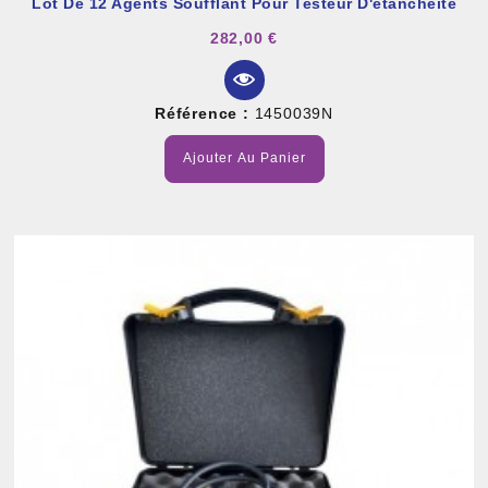
Lot De 12 Agents Soufflant Pour Testeur D'étanchéité
282,00 €
Référence :
1450039N
Ajouter Au Panier