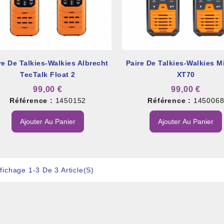
re De Talkies-Walkies Albrecht
Paire De Talkies-Walkies M
TecTalk Float 2
XT70
et À Colle Et Reboucheur
99,00 €
99,00 €
Référence :
1450152
Référence :
145006
Ajouter Au Panier
Ajouter Au Panier
fichage 1-3 De 3 Article(s)