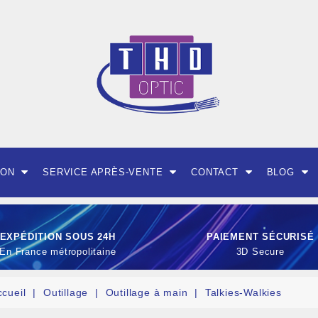
ION
SERVICE APRÈS-VENTE
CONTACT
BLOG
EXPÉDITION SOUS 24H
PAIEMENT SÉCURISÉ
En France métropolitaine
3D Secure
ccueil
Outillage
Outillage à main
Talkies-Walkies
OUTILLAGE ET CON