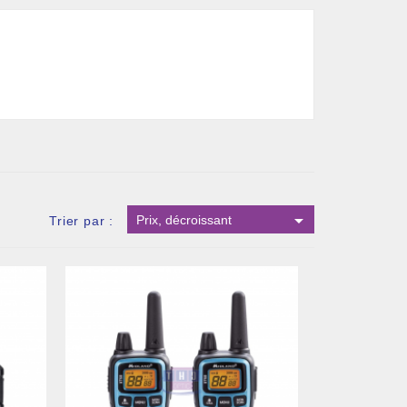

Prix, décroissant
Trier par :