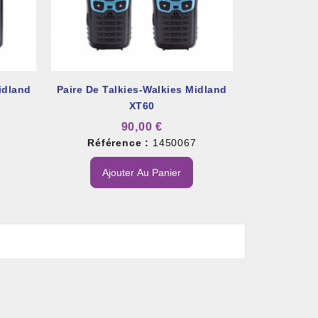
idland
Paire De Talkies-Walkies Midland
XT60
90,00 €
8
Référence :
1450067
Ajouter Au Panier