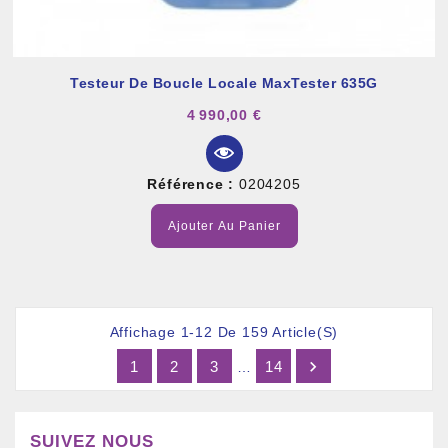
Testeur De Boucle Locale MaxTester 635G
4 990,00 €
Référence :
0204205
Ajouter Au Panier
Affichage 1-12 De 159 Article(s)

1
2
3
14
…
SUIVEZ NOUS