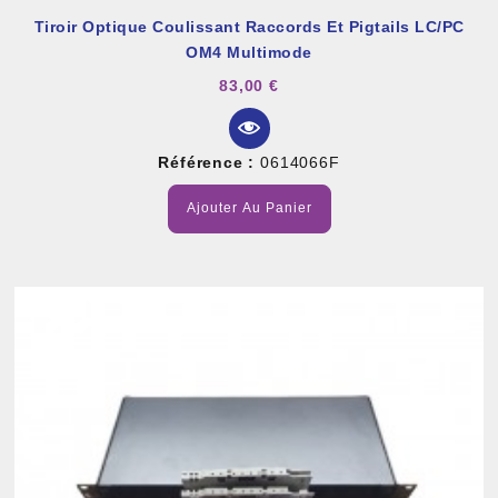
Tiroir Optique Coulissant Raccords Et Pigtails LC/PC
OM4 Multimode
83,00 €
Référence :
0614066F
Ajouter Au Panier