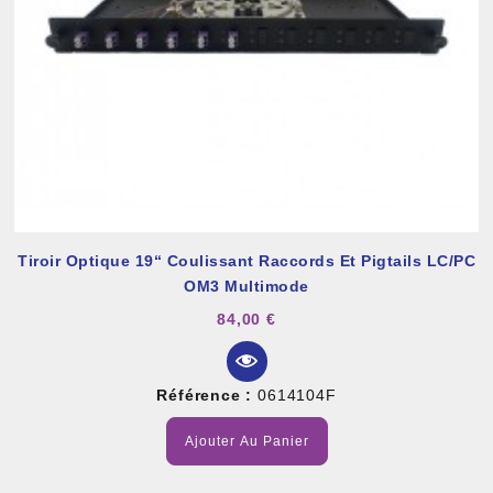
Tiroir Optique 19“ Coulissant Raccords Et Pigtails LC/PC
OM3 Multimode
84,00 €
Référence :
0614104F
Ajouter Au Panier