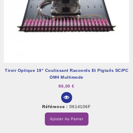
Tiroir Optique 19“ Coulissant Raccords Et Pigtails SC/PC
OM4 Multimode
86,00 €
Référence :
0614106F
Ajouter Au Panier