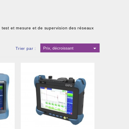
 test et mesure et de supervision des réseaux

Prix, décroissant
Trier par :