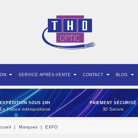
ION
SERVICE APRÈS-VENTE
CONTACT
BLOG
EXPÉDITION SOUS 24H
PAIEMENT SÉCURISÉ
En France métropolitaine
3D Secure
ccueil
Marques
EXFO
OUTILLAGE ET CON