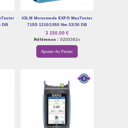
Tester
IOLM Monomode EXFO MaxTester
5 DB
715D 1310/1550 Nm 32/30 DB
3 150,00 €
8
Référence :
0203382x
Ajouter Au Panier