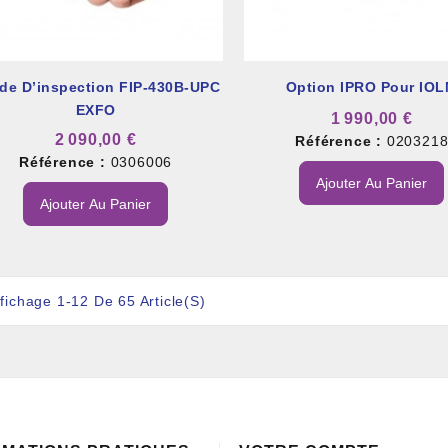
de D’inspection FIP-430B-UPC
Option IPRO Pour IO
EXFO
1 990,00 €
2 090,00 €
Référence :
020321
Référence :
0306006
Ajouter Au Panier
Ajouter Au Panier
ffichage 1-12 De 65 Article(s)