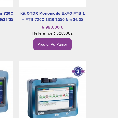
r 720C
Kit OTDR Monomode EXFO FTB-1
9/36/35
+ FTB-720C 1310/1550 Nm 36/35
DB
6 990,00 €
2
Référence :
0203902
Ajouter Au Panier