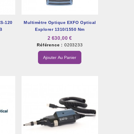
S-120
Multimètre Optique EXFO Optical
B
Explorer 1310/1550 Nm
2 630,00 €
2
Référence :
0203233
Ajouter Au Panier