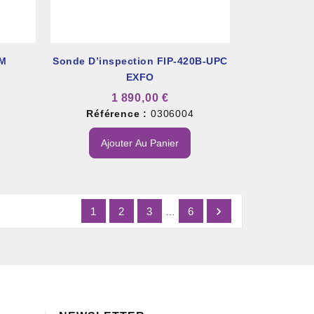
LM
Sonde D’inspection FIP-420B-UPC
EXFO
1 890,00 €
8
Référence :
0306004
Ajouter Au Panier

1
2
3
6
…