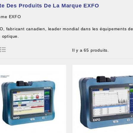
ste Des Produits De La Marque EXFO
mme EXFO
, fabricant canadien, leader mondial dans les équipements de
e optique.
Il y a 65 produits.
 DE CÂBLE ET BOITIER
RE ET PIGTAIL OPTIQUE
COMPOSANT PASSIF
ILLE ET FIL DE DÉTECTION TRAÇABLE