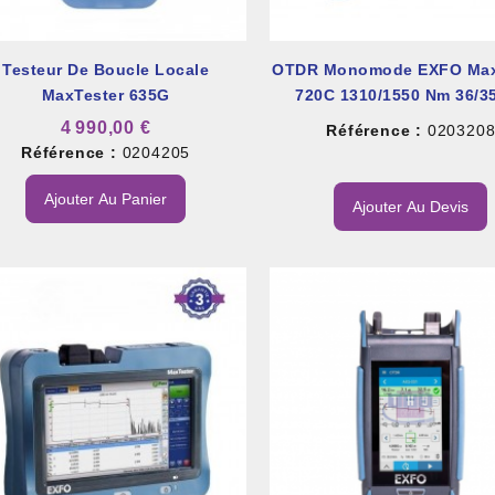
Testeur De Boucle Locale
OTDR Monomode EXFO Max
MaxTester 635G
720C 1310/1550 Nm 36/3
4 990,00 €
Référence :
020320
Référence :
0204205
Ajouter Au Panier
Ajouter Au Devis