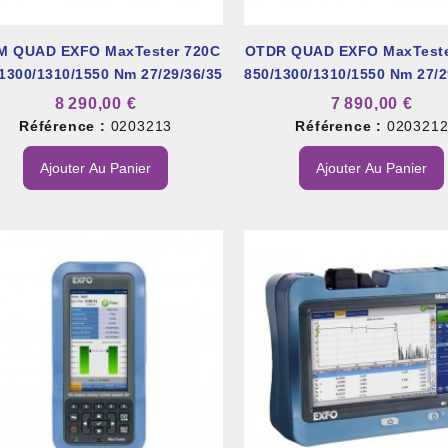
M QUAD EXFO MaxTester 720C
OTDR QUAD EXFO MaxTeste
1300/1310/1550 Nm 27/29/36/35
850/1300/1310/1550 Nm 27/2
DB
DB
8 290,00 €
7 890,00 €
Référence :
0203213
Référence :
020321
et À Colle Et Reboucheur
Ajouter Au Panier
Ajouter Au Panier