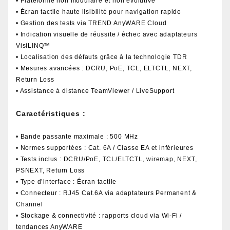
• Plateforme non modulaire et non évolutive
• Écran tactile haute lisibilité pour navigation rapide
• Gestion des tests via TREND AnyWARE Cloud
• Indication visuelle de réussite / échec avec adaptateurs
VisiLINQ™
• Localisation des défauts grâce à la technologie TDR
• Mesures avancées : DCRU, PoE, TCL, ELTCTL, NEXT,
Return Loss
• Assistance à distance TeamViewer / LiveSupport
Caractéristiques :
• Bande passante maximale : 500 MHz
• Normes supportées : Cat. 6A / Classe EA et inférieures
• Tests inclus : DCRU/PoE, TCL/ELTCTL, wiremap, NEXT,
PSNEXT, Return Loss
• Type d’interface : Écran tactile
• Connecteur : RJ45 Cat.6A via adaptateurs Permanent &
Channel
• Stockage & connectivité : rapports cloud via Wi-Fi /
tendances AnyWARE