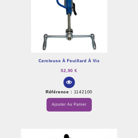
Cercleuse À Feuillard À Vis
52,90 €
Référence :
1142100
Ajouter Au Panier