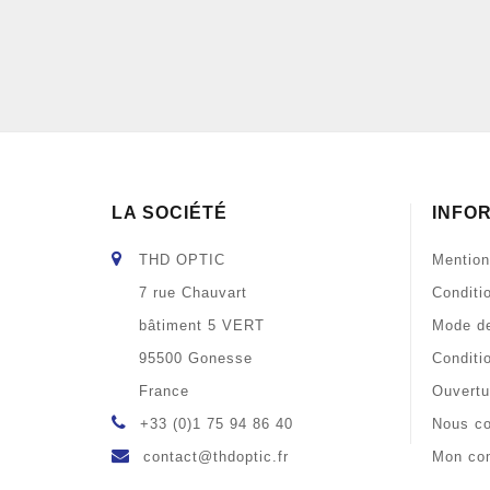
LA SOCIÉTÉ
INFO
THD OPTIC
Mention
7 rue Chauvart
Conditi
bâtiment 5 VERT
Mode de
95500 Gonesse
Conditi
France
Ouvertu
+33 (0)1 75 94 86 40
Nous co
contact@thdoptic.fr
Mon co