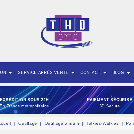
ION
SERVICE APRÈS-VENTE
CONTACT
BLOG
EXPÉDITION SOUS 24H
PAIEMENT SÉCURISÉ
En France métropolitaine
3D Secure
ccueil
Outillage
Outillage à main
Talkies-Walkies
Pai
OUTILLAGE ET CON