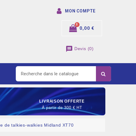
MON COMPTE
0,00 €
message
Devis
(
0
)
LIVRAISON OFFERTE
À partir de 300 € HT
re de talkies-walkies Midland XT70
SOMMABLE DE RACCORDEMENT