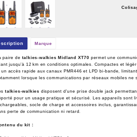
Colisa
scription
Marque
et À Colle Et Reboucheur
a paire de
talkies-walkies Midland XT70
permet une communica
llant jusqu’à 12 km en conditions optimales. Compactes et légèr
 un accès rapide aux canaux PMR446 et LPD bi-bande, limitant le
otamment lorsque les communications par réseaux mobiles ne s
es
talkies-walkies
disposent d'une prise double jack permettant
porté pour un usage pratique et sécurisé. Les appareils sont li
echargeables, socle de charge et accessoires inclus, garantiss
ans perte de communication ni retard.
ontenu du kit :