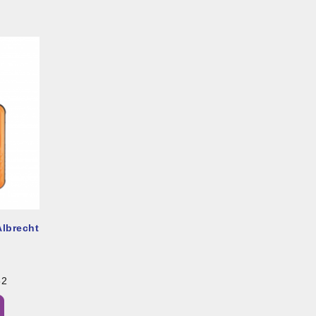
Albrecht
52