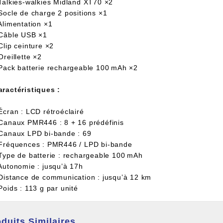
 Talkies-walkies Midland XT70 ×2
 Socle de charge 2 positions ×1
Alimentation ×1
 Câble USB ×1
Clip ceinture ×2
Oreillette ×2
 Pack batterie rechargeable 100 mAh ×2
aractéristiques :
Écran : LCD rétroéclairé
 Canaux PMR446 : 8 + 16 prédéfinis
 Canaux LPD bi-bande : 69
 Fréquences : PMR446 / LPD bi-bande
 Type de batterie : rechargeable 100 mAh
 Autonomie : jusqu’à 17h
 Distance de communication : jusqu’à 12 km
Poids : 113 g par unité
duits Similaires