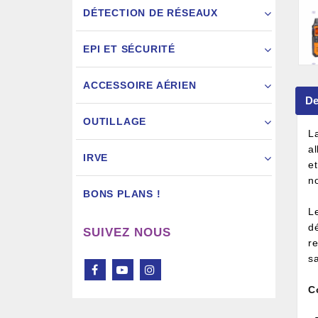
DÉTECTION DE RÉSEAUX
EPI ET SÉCURITÉ
ACCESSOIRE AÉRIEN
De
Pistol
OUTILLAGE
L
a
IRVE
et
n
BONS PLANS !
L
dé
SUIVEZ NOUS
r
s
C