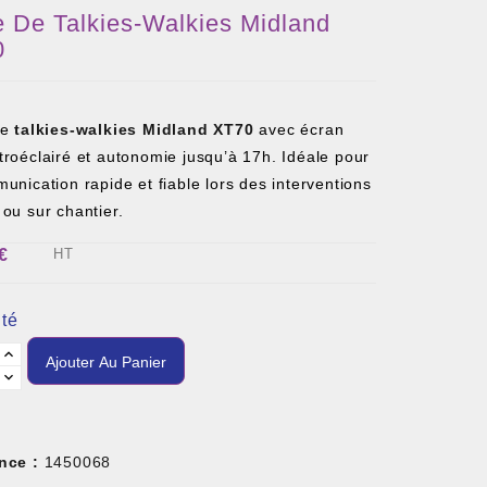
e De Talkies-Walkies Midland
0
de
talkies-walkies
Midland
XT70
avec écran
roéclairé et autonomie jusqu’à 17h. Idéale pour
unication rapide et fiable lors des interventions
ou sur chantier.
€
HT
té
Ajouter Au Panier
nce :
1450068