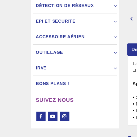
DÉTECTION DE RÉSEAUX

EPI ET SÉCURITÉ
ACCESSOIRE AÉRIEN
Pistol
De
OUTILLAGE
L
IRVE
c
BONS PLANS !
S
• 
SUIVEZ NOUS
•
•
•