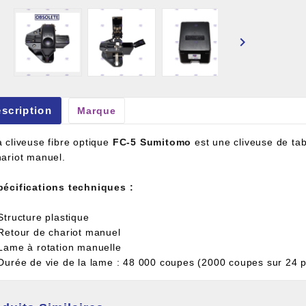

et À Colle Et Reboucheur
scription
Marque
a cliveuse fibre optique
FC-5 Sumitomo
est une cliveuse de tab
hariot manuel.
pécifications techniques :
Structure plastique
 Retour de chariot manuel
 Lame à rotation manuelle
 Durée de vie de la lame : 48 000 coupes (2000 coupes sur 24 p