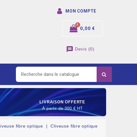
MON COMPTE
0,00 €
message
Devis
(
0
)
LIVRAISON OFFERTE
À partir de 300 € HT
liveuse fibre optique
Cliveuse fibre optique
SOMMABLE DE RACCORDEMENT