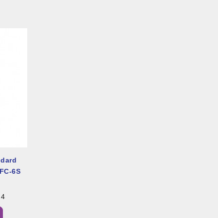
ndard
 FC-6S
24