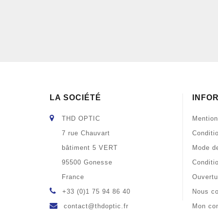
LA SOCIÉTÉ
INFO
THD OPTIC
Mention
7 rue Chauvart
Conditi
bâtiment 5 VERT
Mode de
95500 Gonesse
Conditi
France
Ouvertu
+33 (0)1 75 94 86 40
Nous co
contact@thdoptic.fr
Mon co