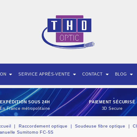
ION
SERVICE APRÈS-VENTE
CONTACT
BLOG
EXPÉDITION SOUS 24H
PAIEMENT SÉCURISÉ
En France métropolitaine
3D Secure
ccueil
Raccordement optique
Soudeuse fibre optique
C
anuelle Sumitomo FC-5S
OUTILLAGE ET CON