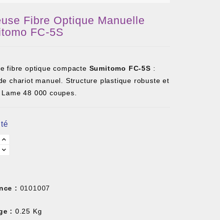
euse Fibre Optique Manuelle
itomo FC-5S
se fibre optique compacte
Sumitomo FC-5S
:
de chariot manuel. Structure plastique robuste et
. Lame 48 000 coupes.
té
nce :
0101007
ge :
0.25 Kg