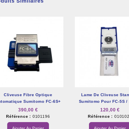
duits Similaires
Cliveuse Fibre Optique
Lame De Cliveuse Sta
utomatique Sumitomo FC-6S+
Sumitomo Pour FC-5S /
390,00 €
120,00 €
Référence :
0101196
Référence :
01010
Ajouter Au Panier
Ajouter Au Panier