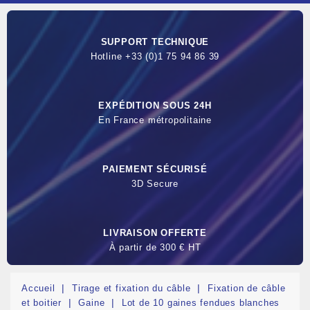
SUPPORT TECHNIQUE
Hotline +33 (0)1 75 94 86 39
EXPÉDITION SOUS 24H
En France métropolitaine
PAIEMENT SÉCURISÉ
3D Secure
LIVRAISON OFFERTE
À partir de 300 € HT
Accueil
Tirage et fixation du câble
Fixation de câble
et boitier
Gaine
Lot de 10 gaines fendues blanches