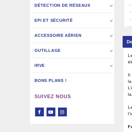
DÉTECTION DE RÉSEAUX
EPI ET SÉCURITÉ
ACCESSOIRE AÉRIEN
De
Pistol
OUTILLAGE
L
é
IRVE
Il
BONS PLANS !
la
L’
l
SUIVEZ NOUS
L
l’
F