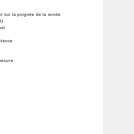
t sur la poignée de la sonde
R)
est
stance
 mesure