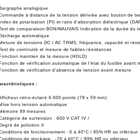
 Bargraphe analogique
 Commande à distance de la tension délivrée avec bouton de tes
Index de polarisation (PI) et ratio d’absorption diélectrique (DA
 Test de comparaison BON/MAUVAIS Indication de la durée du t
 Décharge automatique
 Mesure de tensions DC / AC TRMS, fréquence, capacité et rési
Test de continuité et mesure de faibles résistances
 Fonction maintien de la mesure (HOLD)
Fonction de vérification automatique de l’état du fusible avant
 Fonction de vérification d’absence de tension avant mesure
aractéristiques :
Afficheur rétro-éclairé 6 000 points (78 x 59 mm)
 Mise hors tension automatique
 Mémoire 99 mesures
 Catégorie de surtension : 600 V CAT IV /
Degré de pollution II
 Conditions de fonctionnement : 0 à 40°C / 85% HR ou inférieur
 Conditions de stockage : -20 à 60°C / 90% HR ou inférieur