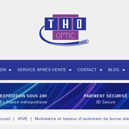
ION
SERVICE APRÈS-VENTE
CONTACT
BLOG
EXPÉDITION SOUS 24H
PAIEMENT SÉCURISÉ
En France métropolitaine
3D Secure
ccueil
IRVE
Multimètre et testeur d’isolement de borne éle
OUTILLAGE ET CON