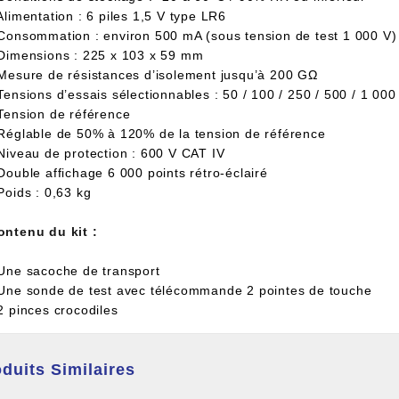
Alimentation : 6 piles 1,5 V type LR6
 Consommation : environ 500 mA (sous tension de test 1 000 V)
 Dimensions : 225 x 103 x 59 mm
 Mesure de résistances d’isolement jusqu’à 200 GΩ
Tensions d’essais sélectionnables : 50 / 100 / 250 / 500 / 1 000
 Tension de référence
 Réglable de 50% à 120% de la tension de référence
 Niveau de protection : 600 V CAT IV
Double affichage 6 000 points rétro-éclairé
Poids : 0,63 kg
ontenu du kit :
 Une sacoche de transport
 Une sonde de test avec télécommande 2 pointes de touche
2 pinces crocodiles
duits Similaires