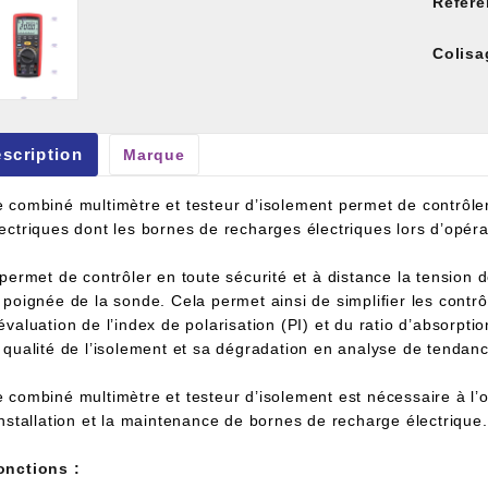
Référe
Colisa
scription
Marque
et À Colle Et Reboucheur
e combiné multimètre et testeur d’isolement permet de contrôler 
lectriques dont les bornes de recharges électriques lors d’opéra
 permet de contrôler en toute sécurité et à distance la tension 
 poignée de la sonde. Cela permet ainsi de simplifier les contrôle
évaluation de l’index de polarisation (PI) et du ratio d’absorpti
a qualité de l’isolement et sa dégradation en analyse de tendan
e combiné multimètre et testeur d’isolement est nécessaire à l’
installation et la maintenance de bornes de recharge électrique.
onctions :