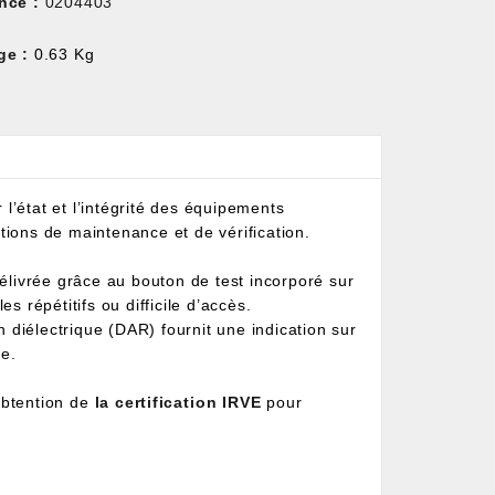
nce :
0204403
ge :
0.63 Kg
l’état et l’intégrité des équipements
tions de maintenance et de vérification.
délivrée grâce au bouton de test incorporé sur
s répétitifs ou difficile d’accès.
on diélectrique (DAR) fournit une indication sur
ce.
obtention de
la certification IRVE
pour