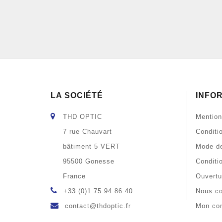
LA SOCIÉTÉ
INFO
THD OPTIC
Mention
7 rue Chauvart
Conditi
bâtiment 5 VERT
Mode de
95500 Gonesse
Conditi
France
Ouvertu
+33 (0)1 75 94 86 40
Nous co
contact@thdoptic.fr
Mon co