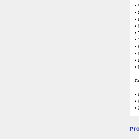
• 
•
•
•
• 
•
•
•
• 
• 
C
•
•
• 
Pro