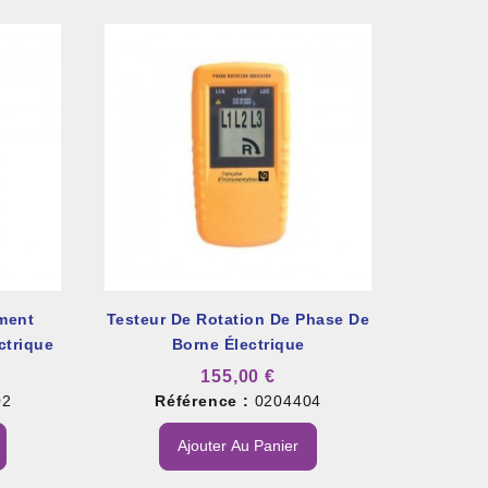
ment
Testeur De Rotation De Phase De
ctrique
Borne Électrique
155,00 €
02
Référence :
0204404
Ajouter Au Panier