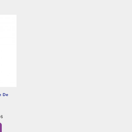
e De
06