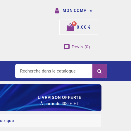
MON COMPTE
0,00 €
message
Devis
(
0
)
LIVRAISON OFFERTE
À partir de 300 € HT
ctrique
SOMMABLE DE RACCORDEMENT