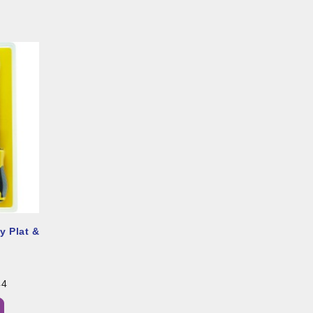
y Plat &
44