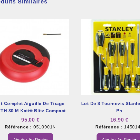
duits Similaires
it Complet Aiguille De Tirage
Lot De 8 Tournevis Stanle
TH 30 M Kati® Blitz Compact
Ph
2.0
95,00 €
16,90 €
Référence :
0510901N
Référence :
14501
Ajouter Au Panier
Ajouter Au Panier