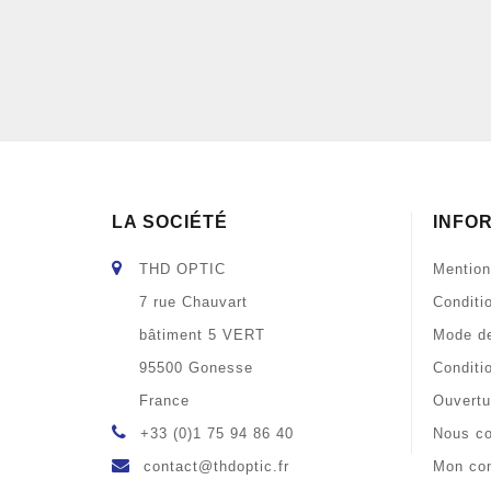
LA SOCIÉTÉ
INFO
THD OPTIC
Mention
7 rue Chauvart
Conditi
bâtiment 5 VERT
Mode de
95500 Gonesse
Conditi
France
Ouvertu
+33 (0)1 75 94 86 40
Nous co
contact@thdoptic.fr
Mon co