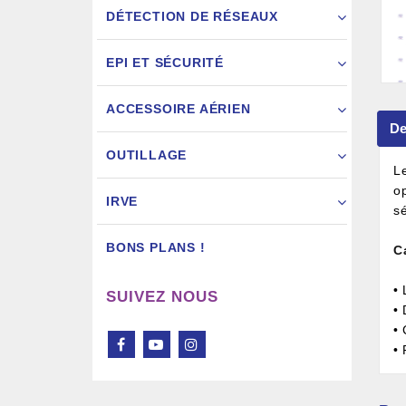
DÉTECTION DE RÉSEAUX
EPI ET SÉCURITÉ
ACCESSOIRE AÉRIEN
De
Pistol
OUTILLAGE
Le
op
IRVE
sé
BONS PLANS !
C
•
SUIVEZ NOUS
•
•
• 