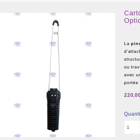
Cart
xclusivité web !
Opti
La
pin
d’atta
structu
ou trav
avec u
 DE CÂBLE ET BOITIER
portée 
RE ET PIGTAIL OPTIQUE
COMPOSANT PASSIF
220,0
Quanti
ILLE ET FIL DE DÉTECTION TRAÇABLE