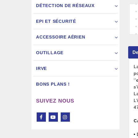
DÉTECTION DE RÉSEAUX
EPI ET SÉCURITÉ
ACCESSOIRE AÉRIEN
Pistol
De
OUTILLAGE
L
IRVE
p
‘’
BONS PLANS !
s
L
SUIVEZ NOUS
L’
47
C
•