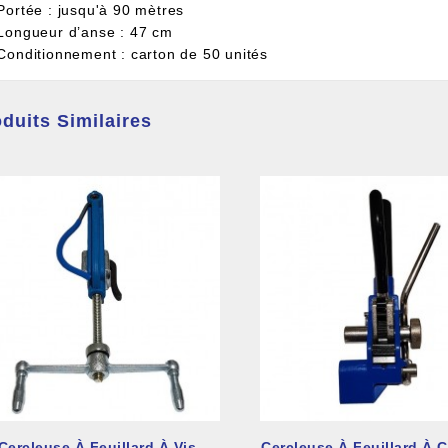
 Portée : jusqu'à 90 mètres
 Longueur d’anse : 47 cm
 Conditionnement : carton de 50 unités
duits Similaires
Cercleuse À Feuillard À Vis
Cercleuse À Feuillard À C