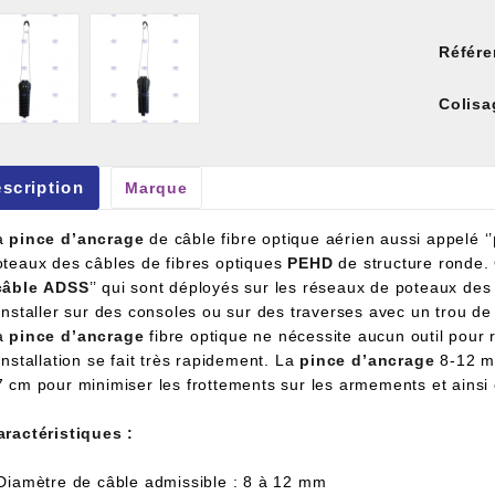
Référe
Colisa
et À Colle Et Reboucheur
scription
Marque
a
pince
d’ancrage
de câble fibre optique aérien aussi appelé ‘’
oteaux des câbles de fibres optiques
PEHD
de structure ronde.
câble
ADSS
’’ qui sont déployés sur les réseaux de poteaux des
’installer sur des consoles ou sur des traverses avec un trou 
a
pince
d’ancrage
fibre optique ne nécessite aucun outil pour r
installation se fait très rapidement. La
pince
d’ancrage
8-12 m
 cm pour minimiser les frottements sur les armements et ainsi é
aractéristiques :
 Diamètre de câble admissible : 8 à 12 mm