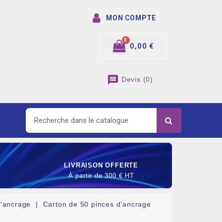
MON COMPTE
0,00 €
message
Devis
(
0
)
LIVRAISON OFFERTE
À partir de 300 € HT
d'ancrage
Carton de 50 pinces d’ancrage
SOMMABLE DE RACCORDEMENT