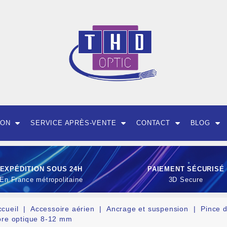
ION
SERVICE APRÈS-VENTE
CONTACT
BLOG
EXPÉDITION SOUS 24H
PAIEMENT SÉCURISÉ
En France métropolitaine
3D Secure
ccueil
Accessoire aérien
Ancrage et suspension
Pince 
ibre optique 8-12 mm
OUTILLAGE ET CON