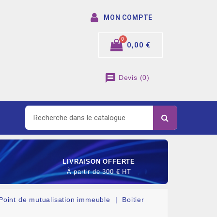
MON COMPTE
0,00 €
message
Devis
(
0
)
LIVRAISON OFFERTE
À partir de 300 € HT
Point de mutualisation immeuble
Boitier
SOMMABLE DE RACCORDEMENT