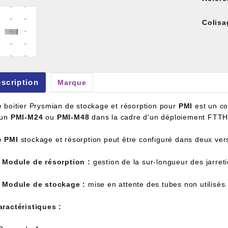
Colisa
et À Colle Et Reboucheur
scription
Marque
e boitier Prysmian de stockage et résorption pour
PMI
est un co
'un
PMI-M24
ou
PMI-M48
dans la cadre d'un déploiement FTTH
e
PMI
stockage et résorption peut être configuré dans deux vers
.
Module de résorption :
gestion de la sur-longueur des jarret
.
Module de stockage :
mise en attente des tubes non utilisés.
aractéristiques :