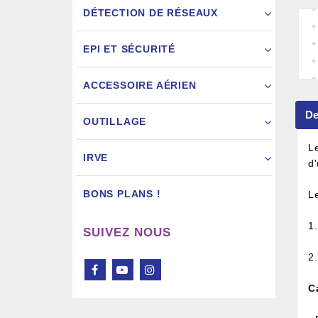
DÉTECTION DE RÉSEAUX
EPI ET SÉCURITÉ
ACCESSOIRE AÉRIEN
Pistol
De
OUTILLAGE
L
IRVE
d
BONS PLANS !
L
1
SUIVEZ NOUS
2
C