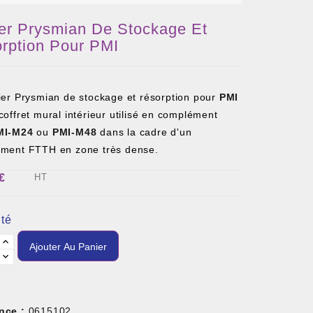
ier Prysmian De Stockage Et
rption Pour PMI
tier Prysmian de stockage et résorption pour
PMI
coffret mural intérieur utilisé en complément
MI-M24
ou
PMI-M48
dans la cadre d'un
ement FTTH en zone très dense.
€
HT
té
Ajouter Au Panier
nce :
0615102