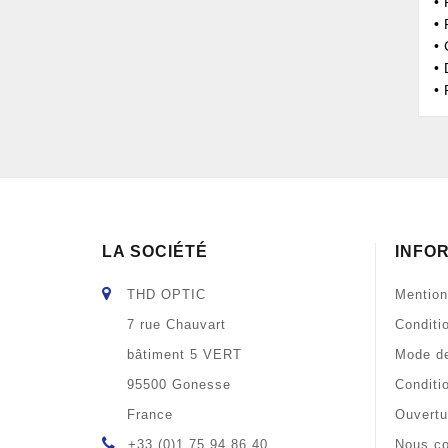
•
• 
•
•
• 
LA SOCIÉTÉ
INFO
THD OPTIC
Mention
7 rue Chauvart
Conditi
bâtiment 5 VERT
Mode de
95500 Gonesse
Conditi
France
Ouvertu
+33 (0)1 75 94 86 40
Nous co