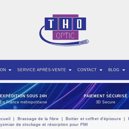
ION
SERVICE APRÈS-VENTE
CONTACT
BLOG
EXPÉDITION SOUS 24H
PAIEMENT SÉCURISÉ
En France métropolitaine
3D Secure
ccueil
Brassage de la fibre
Boitier et coffret d'épissure
rysmian de stockage et résorption pour PMI
OUTILLAGE ET CON