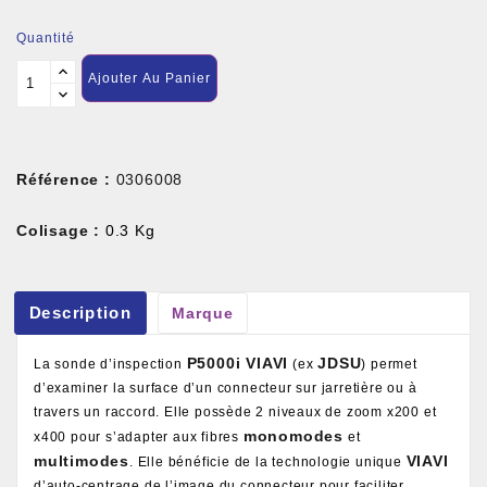
Quantité
Ajouter Au Panier
Référence :
0306008
Colisage :
0.3 Kg
Description
Marque
P5000i VIAVI
JDSU
La sonde d’inspection
(ex
) permet
d’examiner la surface d’un connecteur sur jarretière ou à
travers un raccord. Elle possède 2 niveaux de zoom x200 et
monomodes
x400 pour s’adapter aux fibres
et
multimodes
VIAVI
. Elle bénéficie de la technologie unique
d’auto-centrage de l’image du connecteur pour faciliter