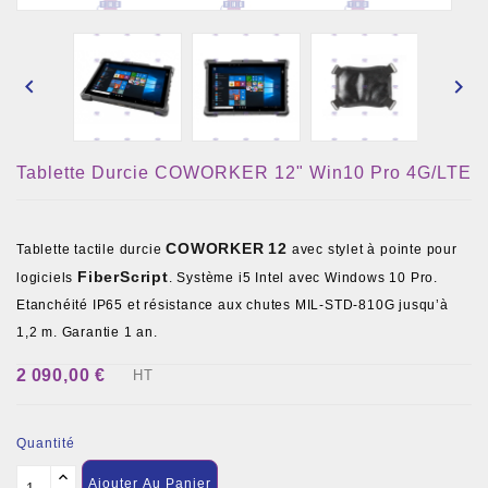


Tablette Durcie COWORKER 12" Win10 Pro 4G/LTE
COWORKER
12
Tablette tactile durcie
avec stylet à pointe pour
FiberScript
logiciels
. Système i5 Intel avec Windows 10 Pro.
Etanchéité IP65 et résistance aux chutes MIL-STD-810G jusqu’à
1,2 m. Garantie 1 an.
2 090,00 €
HT
Quantité
Ajouter Au Panier