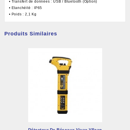
• Transfert de données : USB / Bluetooth (Option)
• Etanchéité : IP65
• Poids : 2,1 Kg
Produits Similaires
Détecteur De Réseaux Vivax VScan