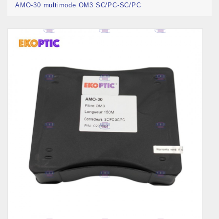
AMO-30 multimode OM3 SC/PC-SC/PC