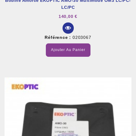
Bobine Amorce EKOPTIC AMO-30 Multimode OM3 LC/PC-
LC/PC
140,00 €
Référence :
0203067
Ajouter Au Panier