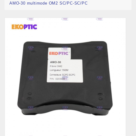
AMO-30 multimode OM2 SC/PC-SC/PC