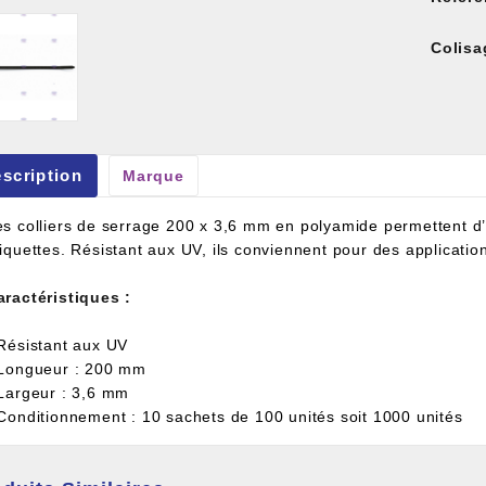
Colisa
et À Colle Et Reboucheur
scription
Marque
es colliers de serrage 200 x 3,6 mm en polyamide permettent d’a
tiquettes. Résistant aux UV, ils conviennent pour des applicati
aractéristiques :
 Résistant aux UV
 Longueur : 200 mm
 Largeur : 3,6 mm
 Conditionnement : 10 sachets de 100 unités soit 1000 unités