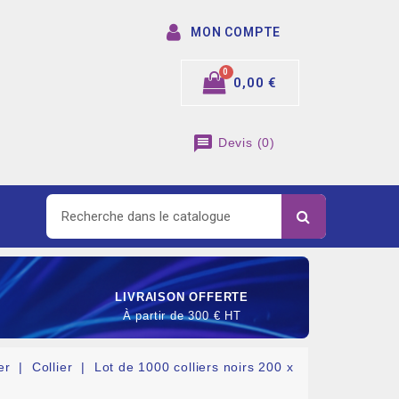
MON COMPTE
0,00 €
message
Devis
(
0
)
LIVRAISON OFFERTE
À partir de 300 € HT
er
Collier
Lot de 1000 colliers noirs 200 x
SOMMABLE DE RACCORDEMENT