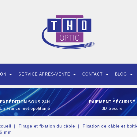
ION
SERVICE APRÈS-VENTE
CONTACT
BLOG
EXPÉDITION SOUS 24H
PAIEMENT SÉCURISÉ
En France métropolitaine
3D Secure
ccueil
Tirage et fixation du câble
Fixation de câble et boiti
,6 mm
OUTILLAGE ET CON