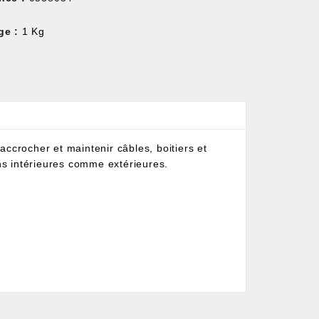
ge :
1 Kg
ccrocher et maintenir câbles, boitiers et
ons intérieures comme extérieures.