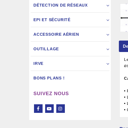
DÉTECTION DE RÉSEAUX
EPI ET SÉCURITÉ
ACCESSOIRE AÉRIEN
Pistol
De
OUTILLAGE
L
IRVE
é
BONS PLANS !
C
•
SUIVEZ NOUS
•
•
•