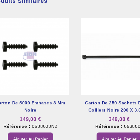
duits Similaires
arton De 5000 Embases 8 Mm
Carton De 250 Sachets 
Noire
Colliers Noirs 200 X 3
149,00 €
349,00 €
Référence :
0538003N2
Référence :
05380
Ajouter Au Panier
Ajouter Au Panier