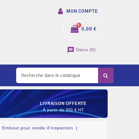
MON COMPTE
0,00 €
message
Devis
(
0
)
LIVRAISON OFFERTE
À partir de 300 € HT
Embout pour sonde d’inspection
SOMMABLE DE RACCORDEMENT