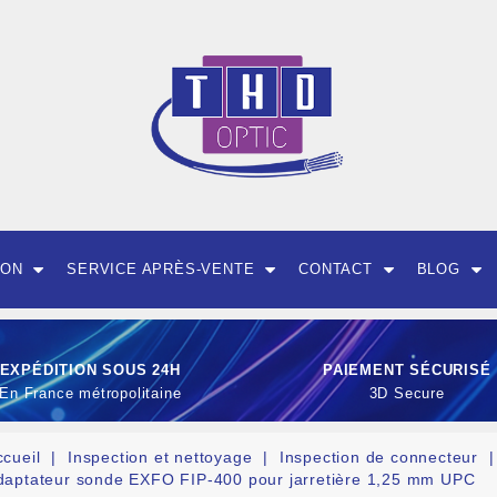
ION
SERVICE APRÈS-VENTE
CONTACT
BLOG
EXPÉDITION SOUS 24H
PAIEMENT SÉCURISÉ
En France métropolitaine
3D Secure
ccueil
Inspection et nettoyage
Inspection de connecteur
daptateur sonde EXFO FIP-400 pour jarretière 1,25 mm UPC
OUTILLAGE ET CON