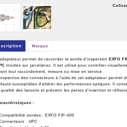
Colisa
et À Colle Et Reboucheur
scription
Marque
’adaptateur permet de raccorder la sonde d’inspection
EXFO FI
PC
montés sur jarretières. Il est utilisé pour contrôler visuellem
vant tout raccordement, mesure ou mise en service.
’inspection des connecteurs à l’aide de cet adaptateur permet d
éfauts susceptibles d’altérer les performances optiques. Il cons
 qualité des liaisons et prévenir les pertes d’insertion et réfle
aractéristiques :
 Compatibilité sondes : EXFO FIP-400
 Connecteurs : UPC