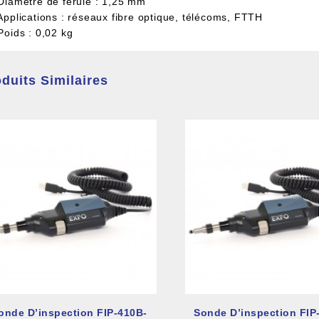
 Diamètre de férule : 1,25 mm
 Applications : réseaux fibre optique, télécoms, FTTH
Poids : 0,02 kg
duits Similaires
onde D’inspection FIP-410B-
Sonde D’inspection FIP