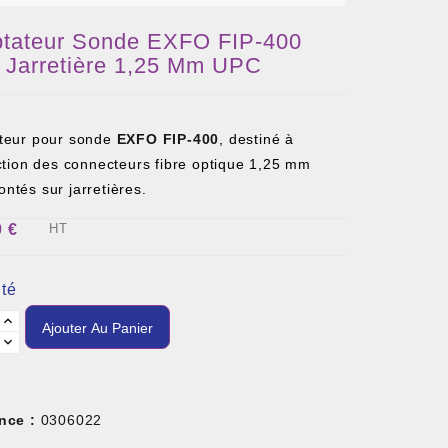
tateur Sonde EXFO FIP-400
 Jarretière 1,25 Mm UPC
teur pour sonde
EXFO FIP-400
, destiné à
ction des connecteurs fibre optique 1,25 mm
ntés sur jarretières.
0 €
HT
té
Ajouter Au Panier
nce :
0306022