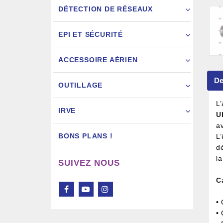
DÉTECTION DE RÉSEAUX
EPI ET SÉCURITÉ
ACCESSOIRE AÉRIEN
Pistol
De
OUTILLAGE
L
IRVE
U
a
BONS PLANS !
L
d
la
SUIVEZ NOUS
C
•
•