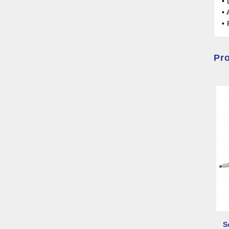
•
•
• 
Pro
S