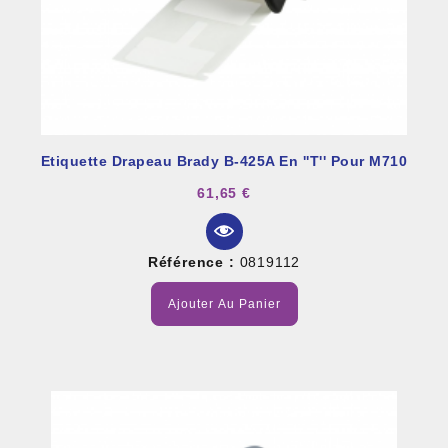
Etiquette Drapeau Brady B-425A En ''T'' Pour M710
61,65 €
Référence :
0819112
Ajouter Au Panier