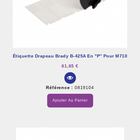
Étiquette Drapeau Brady B-425A En ''P'' Pour M710
61,65 €
Référence :
0819104
Ajouter Au Panier