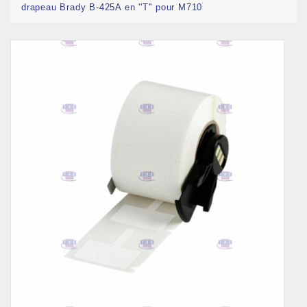
drapeau Brady B-425A en ''T'' pour M710