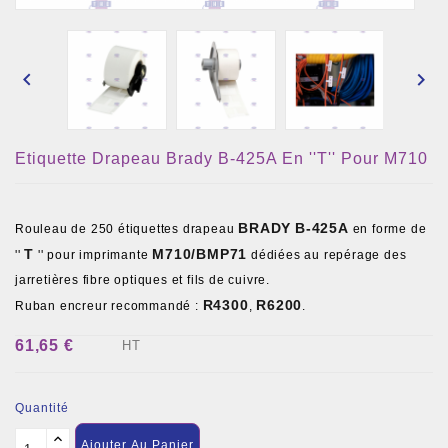


Etiquette Drapeau Brady B-425A En ''T'' Pour M710
BRADY
B-425A
Rouleau de 250 étiquettes drapeau
en forme de
T
M710/BMP71
''
'' pour imprimante
dédiées au repérage des
jarretières fibre optiques et fils de cuivre.
R4300
R6200
Ruban encreur recommandé :
,
.
61,65 €
HT
Quantité
Ajouter Au Panier