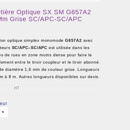
etière Optique SX SM G657A2
 Mm Grise SC/APC-SC/APC
don optique simplex monomode
G657A2
avec
teurs
SC/APC–SC/APC
est utilisée dans les
es de rues en zone moins dense pour faire le
ement entre le tiroir coupleur et le tiroir abonné.
de diamètre 1,6 mm de couleur grise. Longueurs
m à 8 m. Autres longueurs disponibles sur devis.
HT
eur