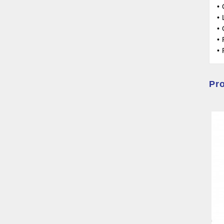
• 
•
•
• 
•
Pro