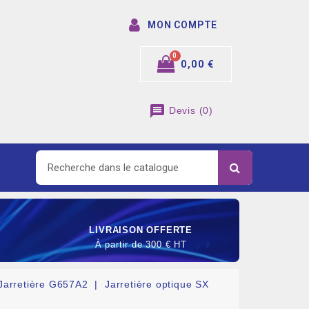
MON COMPTE
0,00 €
message
Devis
(
0
)
LIVRAISON OFFERTE
À partir de 300 € HT
Jarretière G657A2
Jarretière optique SX
SOMMABLE DE RACCORDEMENT