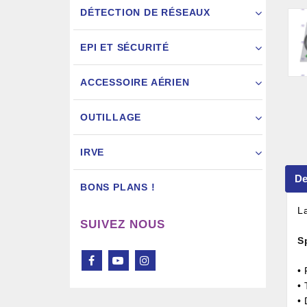
DÉTECTION DE RÉSEAUX
EPI ET SÉCURITÉ
ACCESSOIRE AÉRIEN
Pistol
OUTILLAGE
IRVE
De
BONS PLANS !
La
SUIVEZ NOUS
S
•
• 
•