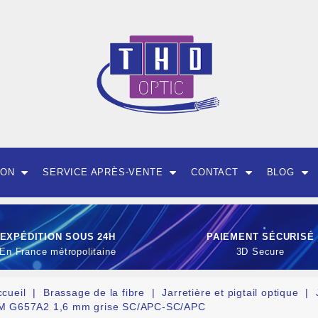
ION
SERVICE APRÈS-VENTE
CONTACT
BLOG
EXPÉDITION SOUS 24H
PAIEMENT SÉCURISÉ
En France métropolitaine
3D Secure
ccueil
Brassage de la fibre
Jarretière et pigtail optique
M G657A2 1,6 mm grise SC/APC-SC/APC
OUTILLAGE ET CON