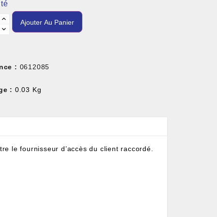
té
Ajouter Au Panier
nce :
0612085
ge :
0.03 Kg
tre le fournisseur d’accès du client raccordé.