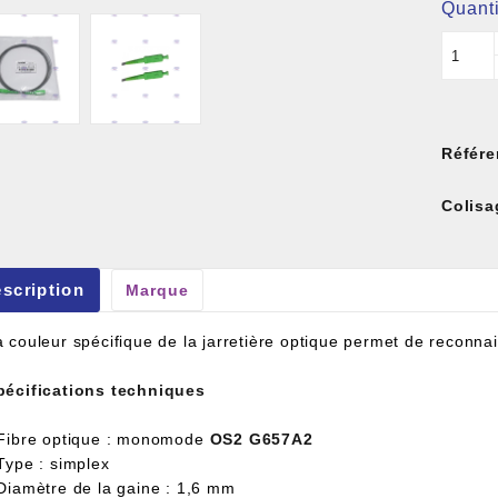
Quanti
Référe
et À Colle Et Reboucheur
Colisa
scription
Marque
 couleur spécifique de la jarretière optique permet de reconnai
pécifications techniques
 Fibre optique : monomode
OS2 G657A2
Type : simplex
 Diamètre de la gaine : 1,6 mm