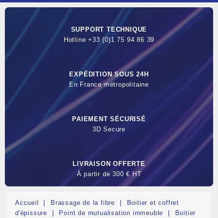
SUPPORT TECHNIQUE
Hotline +33 (0)1 75 94 86 39
EXPÉDITION SOUS 24H
En France métropolitaine
PAIEMENT SÉCURISÉ
3D Secure
LIVRAISON OFFERTE
À partir de 300 € HT
Accueil
Brassage de la fibre
Boitier et coffret
d'épissure
Point de mutualisation immeuble
Boitier