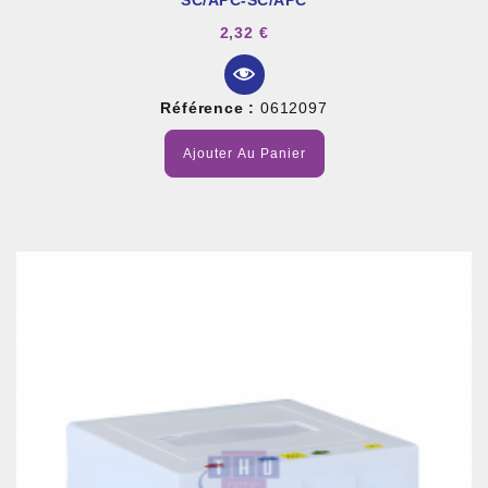
SC/APC-SC/APC
2,32 €
Référence :
0612097
Ajouter Au Panier