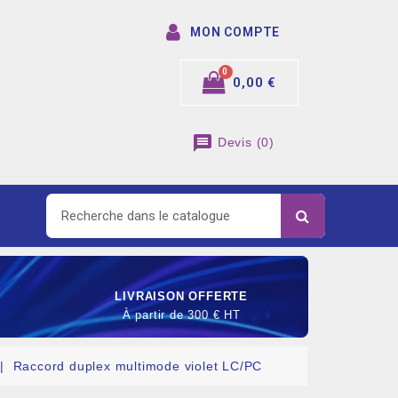
MON COMPTE
0,00 €
message
Devis
(
0
)
LIVRAISON OFFERTE
À partir de 300 € HT
Raccord duplex multimode violet LC/PC
SOMMABLE DE RACCORDEMENT