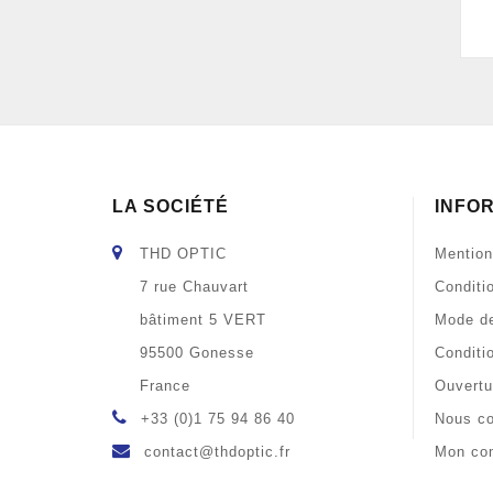
LA SOCIÉTÉ
INFO
THD OPTIC
Mention
7 rue Chauvart
Conditi
bâtiment 5 VERT
Mode de
95500 Gonesse
Conditi
France
Ouvertu
+33 (0)1 75 94 86 40
Nous co
contact@thdoptic.fr
Mon co