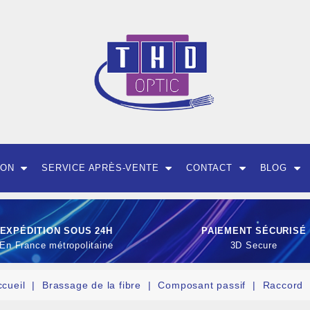
ION
SERVICE APRÈS-VENTE
CONTACT
BLOG
EXPÉDITION SOUS 24H
PAIEMENT SÉCURISÉ
En France métropolitaine
3D Secure
ccueil
Brassage de la fibre
Composant passif
Raccord
OUTILLAGE ET CON