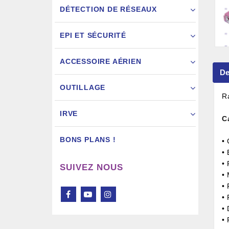
DÉTECTION DE RÉSEAUX
EPI ET SÉCURITÉ
ACCESSOIRE AÉRIEN
De
Pistol
OUTILLAGE
R
IRVE
C
BONS PLANS !
• 
•
• 
SUIVEZ NOUS
•
• 
• 
•
•