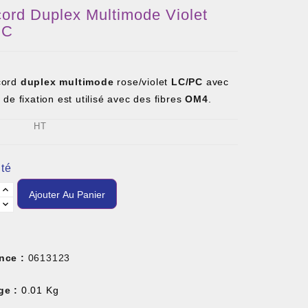
ord Duplex Multimode Violet
PC
cord
duplex multimode
rose/violet
LC/PC
avec
s de fixation est utilisé avec des fibres
OM4
.
HT
té
Ajouter Au Panier
nce :
0613123
ge :
0.01 Kg