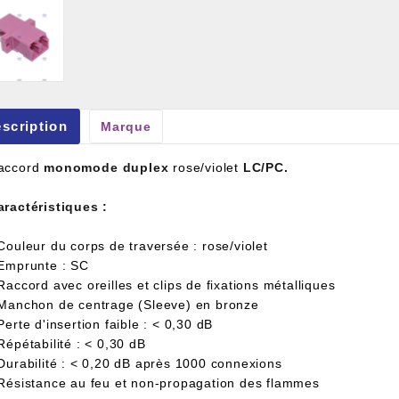
scription
Marque
et À Colle Et Reboucheur
accord
monomode
duplex
rose/violet
LC/PC.
aractéristiques :
Couleur du corps de traversée : rose/violet
 Emprunte : SC
Raccord avec oreilles et clips de fixations métalliques
 Manchon de centrage (Sleeve) en bronze
Perte d'insertion faible : < 0,30 dB
Répétabilité : < 0,30 dB
 Durabilité : < 0,20 dB après 1000 connexions
 Résistance au feu et non-propagation des flammes