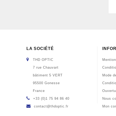
LA SOCIÉTÉ
INFO
THD OPTIC
Mention
7 rue Chauvart
Conditi
bâtiment 5 VERT
Mode de
95500 Gonesse
Conditi
France
Ouvertu
+33 (0)1 75 94 86 40
Nous co
contact@thdoptic.fr
Mon co