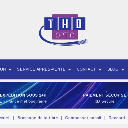
ION
SERVICE APRÈS-VENTE
CONTACT
BLOG
EXPÉDITION SOUS 24H
PAIEMENT SÉCURISÉ
En France métropolitaine
3D Secure
ccueil
Brassage de la fibre
Composant passif
Raccord
OUTILLAGE ET CON