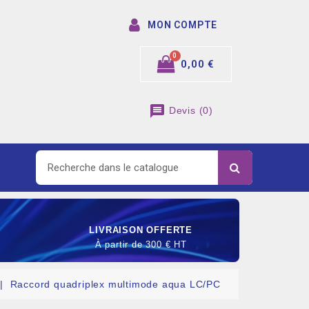
MON COMPTE
0,00 €
message
Devis
(
0
)
LIVRAISON OFFERTE
À partir de 300 € HT
Raccord quadriplex multimode aqua LC/PC
SOMMABLE DE RACCORDEMENT