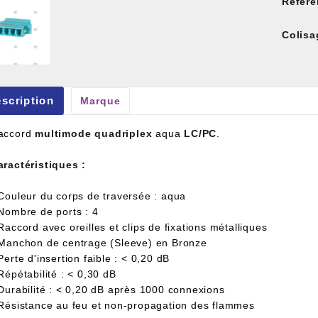
Référe
Colisa
scription
Marque
et À Colle Et Reboucheur
accord
multimode
quadriplex
aqua
LC/PC
.
aractéristiques :
 Couleur du corps de traversée : aqua
 Nombre de ports : 4
Raccord avec oreilles et clips de fixations métalliques
 Manchon de centrage (Sleeve) en Bronze
Perte d'insertion faible : < 0,20 dB
Répétabilité : < 0,30 dB
 Durabilité : < 0,20 dB après 1000 connexions
 Résistance au feu et non-propagation des flammes