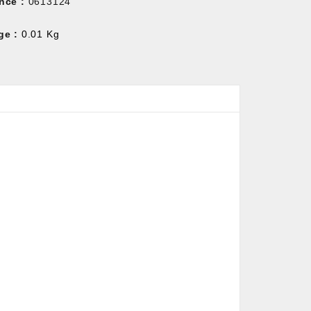
nce :
0613124
ge :
0.01 Kg