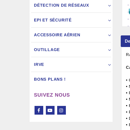
DÉTECTION DE RÉSEAUX
EPI ET SÉCURITÉ
ACCESSOIRE AÉRIEN
De
Pistol
OUTILLAGE
R
IRVE
C
BONS PLANS !
•
•
• 
SUIVEZ NOUS
•
• 
• 
•
•