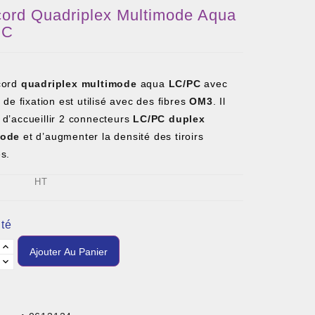
ord Quadriplex Multimode Aqua
PC
cord
quadriplex multimode
aqua
LC/PC
avec
s de fixation est utilisé avec des fibres
OM3
. Il
d’accueillir 2 connecteurs
LC/PC
duplex
mode
et d’augmenter la densité des tiroirs
s.
HT
té
Ajouter Au Panier