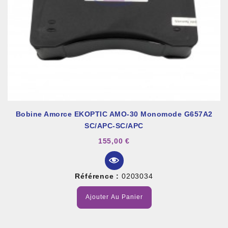
Bobine Amorce EKOPTIC AMO-30 Monomode G657A2
SC/APC-SC/APC
155,00 €
Référence :
0203034
Ajouter Au Panier