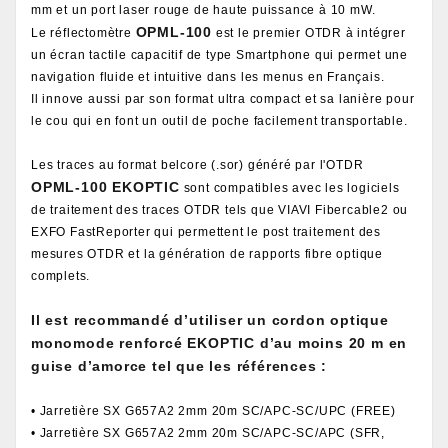
mm et un port laser rouge de haute puissance à 10 mW.
OPML-100
Le réflectomètre
est le premier OTDR à intégrer
un écran tactile capacitif de type Smartphone qui permet une
navigation fluide et intuitive dans les menus en Français.
Il innove aussi par son format ultra compact et sa lanière pour
le cou qui en font un outil de poche facilement transportable.
Les traces au format belcore (.sor) généré par l'OTDR
OPML-100 EKOPTIC
sont compatibles avec les logiciels
de traitement des traces OTDR tels que VIAVI Fibercable2 ou
EXFO FastReporter qui permettent le post traitement des
mesures OTDR et la génération de rapports fibre optique
complets.
Il est recommandé d’utiliser un cordon optique
monomode renforcé EKOPTIC d’au moins 20 m en
guise d’amorce tel que les références :
• Jarretière SX G657A2 2mm 20m SC/APC-SC/UPC (FREE)
• Jarretière SX G657A2 2mm 20m SC/APC-SC/APC (SFR,