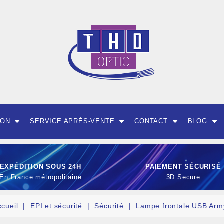
ION
SERVICE APRÈS-VENTE
CONTACT
BLOG
EXPÉDITION SOUS 24H
PAIEMENT SÉCURISÉ
En France métropolitaine
3D Secure
ccueil
EPI et sécurité
Sécurité
Lampe frontale USB Arm
OUTILLAGE ET CON