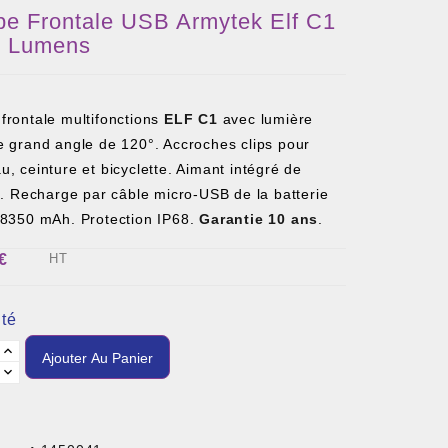
e Frontale USB Armytek Elf C1
0 Lumens
rontale multifonctions
ELF C1
avec lumière
e grand angle de 120°. Accroches clips pour
, ceinture et bicyclette. Aimant intégré de
n. Recharge par câble micro-USB de la batterie
18350 mAh. Protection IP68.
Garantie 10 ans
.
€
HT
té
Ajouter Au Panier