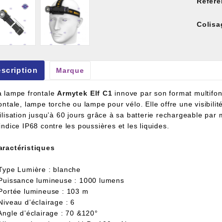
Référe
Colisa
scription
Marque
et À Colle Et Reboucheur
a lampe frontale
Armytek
Elf C1
innove par son format multifonc
ontale, lampe torche ou lampe pour vélo. Elle offre une visibili
ilisation jusqu’à 60 jours grâce à sa batterie rechargeable par
indice IP68 contre les poussières et les liquides.
aractéristiques
 Type Lumière : blanche
 Puissance lumineuse : 1000 lumens
 Portée lumineuse : 103 m
Niveau d’éclairage : 6
 Angle d’éclairage : 70 &120°