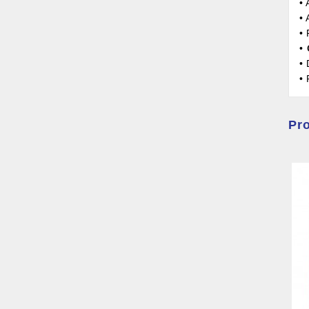
•
•
• 
•
•
• 
Pro