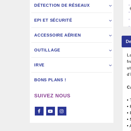
DÉTECTION DE RÉSEAUX
EPI ET SÉCURITÉ
ACCESSOIRE AÉRIEN
De
Pistol
OUTILLAGE
L
fr
IRVE
ut
d’
BONS PLANS !
C
SUIVEZ NOUS
•
•
•
• 
•