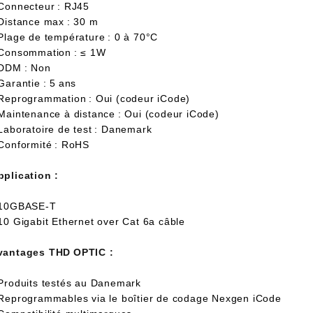
 Connecteur : RJ45
 Distance max : 30 m
 Plage de température : 0 à 70°C
 Consommation : ≤ 1W
 DDM : Non
Garantie : 5 ans
 Reprogrammation : Oui (codeur iCode)
 Maintenance à distance : Oui (codeur iCode)
 Laboratoire de test : Danemark
 Conformité : RoHS
pplication :
 10GBASE-T
 10 Gigabit Ethernet over Cat 6a câble
vantages THD OPTIC :
 Produits testés au Danemark
 Reprogrammables via le boîtier de codage Nexgen iCode