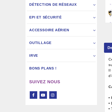
DÉTECTION DE RÉSEAUX
EPI ET SÉCURITÉ
ACCESSOIRE AÉRIEN
Pistol
OUTILLAGE
De
IRVE
C
s
BONS PLANS !
I
d
SUIVEZ NOUS
C
•
• 
• 