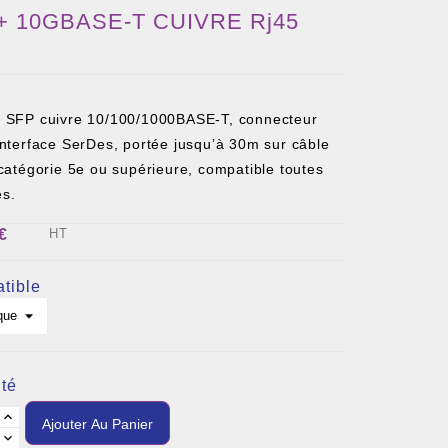
+ 10GBASE-T CUIVRE Rj45
 SFP cuivre 10/100/1000BASE-T, connecteur
interface SerDes, portée jusqu’à 30m sur câble
catégorie 5e ou supérieure, compatible toutes
s.
€
HT
tible
té
Ajouter Au Panier