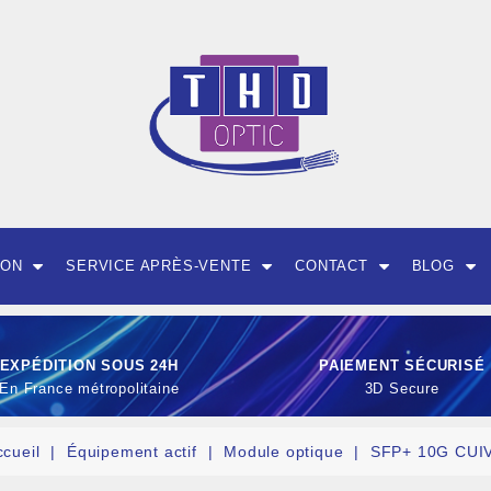
ION
SERVICE APRÈS-VENTE
CONTACT
BLOG
EXPÉDITION SOUS 24H
PAIEMENT SÉCURISÉ
En France métropolitaine
3D Secure
ccueil
Équipement actif
Module optique
SFP+ 10G CUI
OUTILLAGE ET CON