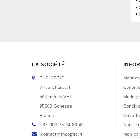
•
•
• 
LA SOCIÉTÉ
INFO
THD OPTIC
Mention
7 rue Chauvart
Conditi
bâtiment 5 VERT
Mode de
95500 Gonesse
Conditi
France
Ouvertu
+33 (0)1 75 94 86 40
Nous co
contact@thdoptic.fr
Mon co