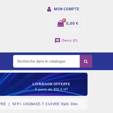
MON COMPTE
0,00 €
message
Devis
(
0
)
LIVRAISON OFFERTE
À partir de 300 € HT
VRE
SFP+ 10GBASE-T CUIVRE Rj45 30m
SOMMABLE DE RACCORDEMENT