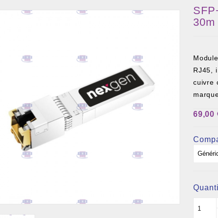
SFP
30m
Module
RJ45, 
cuivre 
marque
69,00 
 DE CÂBLE ET BOITIER
Compa
RE ET PIGTAIL OPTIQUE
COMPOSANT PASSIF
Quanti
ILLE ET FIL DE DÉTECTION TRAÇABLE