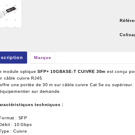
Référe
Colisa
et À Colle Et Reboucheur
scription
Marque
e module optique
SFP+ 10GBASE-T CUIVRE 30m
est conçu pou
ur câble cuivre RJ45.
l offre une portée de 30 m sur câble cuivre Cat 5e ou supérieur.
'équipementier sur demande.
aractéristiques techniques :
 Format : SFP
Débit : 10 Gbps
Type : Cuivre