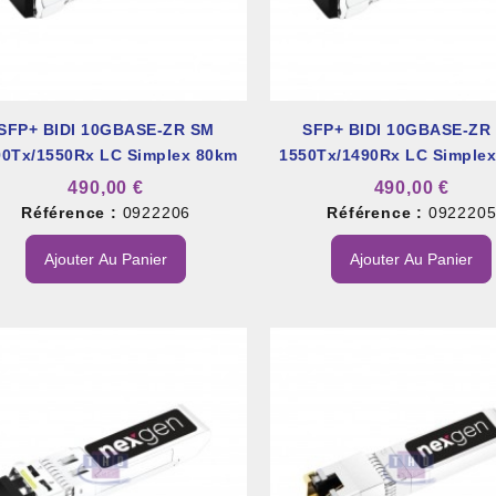
SFP+ BIDI 10GBASE-ZR SM
SFP+ BIDI 10GBASE-ZR
90Tx/1550Rx LC Simplex 80km
1550Tx/1490Rx LC Simple
et À Colle Et Reboucheur
490,00 €
490,00 €
Référence :
0922206
Référence :
092220
Ajouter Au Panier
Ajouter Au Panier