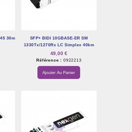
j45 30m
SFP+ BIDI 10GBASE-ER SM
1330Tx/1270Rx LC Simplex 40km
49,00 €
4
Référence :
0922213
Ajouter Au Panier