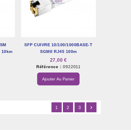
 SM
SFP CUIVRE 10/100/1000BASE-T
x 10km
SGMII RJ45 100m
27,00 €
8
Référence :
0922011
Ajouter Au Panier

1
2
3