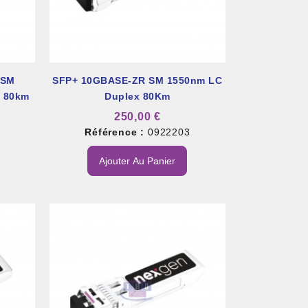
 SM
SFP+ 10GBASE-ZR SM 1550nm LC
x 80km
Duplex 80Km
250,00 €
5
Référence :
0922203
Ajouter Au Panier