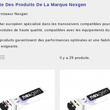
ste Des Produits De La Marque Nexgen
rnisseur Nexgen
er européen spécialisé dans les transceivers compatibles po
odules de haute qualité, compatibles avec les équipements d
produits garantissent des performances optimales et une fiabi
 exigeants.
Il y a 29 produits.
 DE CÂBLE ET BOITIER
RE ET PIGTAIL OPTIQUE
COMPOSANT PASSIF
ILLE ET FIL DE DÉTECTION TRAÇABLE