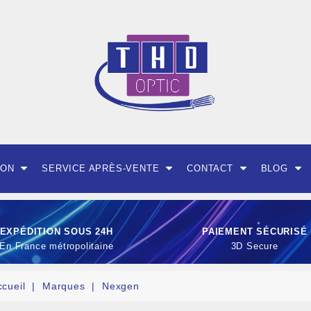
ION
SERVICE APRÈS-VENTE
CONTACT
BLOG
EXPÉDITION SOUS 24H
PAIEMENT SÉCURISÉ
En France métropolitaine
3D Secure
ccueil
Marques
Nexgen
OUTILLAGE ET CON