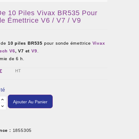
De 10 Piles Vivax BR535 Pour
e Émettrice V6 / V7 / V9
t de
10 piles BR535
pour sonde émettrice
Vivax
ech V6
, V7 et
V9
.
mie de 6 h.
€
HT
té
Ajouter Au Panier
nce :
1855305