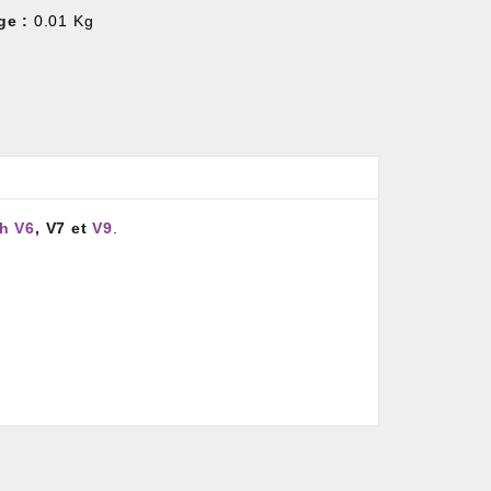
ge :
0.01 Kg
h V6
, V7 et
V9
.