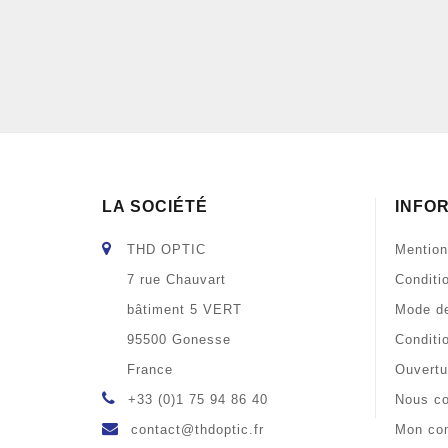
LA SOCIÉTÉ
INFO
THD OPTIC
Mention
7 rue Chauvart
Conditi
bâtiment 5 VERT
Mode de
95500 Gonesse
Conditi
France
Ouvertu
+33 (0)1 75 94 86 40
Nous co
contact@thdoptic.fr
Mon co