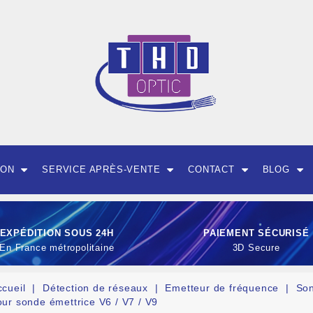
ION
SERVICE APRÈS-VENTE
CONTACT
BLOG
EXPÉDITION SOUS 24H
PAIEMENT SÉCURISÉ
En France métropolitaine
3D Secure
ccueil
Détection de réseaux
Emetteur de fréquence
Son
our sonde émettrice V6 / V7 / V9
OUTILLAGE ET CON