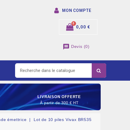
MON COMPTE
0,00 €
message
Devis
(
0
)
LIVRAISON OFFERTE
À partir de 300 € HT
de émettrice
Lot de 10 piles Vivax BR535
SOMMABLE DE RACCORDEMENT