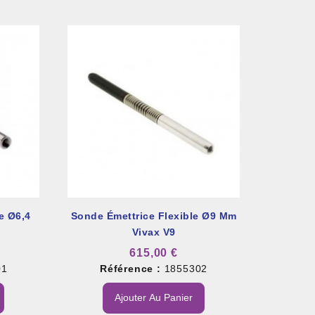
e Ø6,4
Sonde Émettrice Flexible Ø9 Mm
Vivax V9
615,00 €
01
Référence :
1855302
Ajouter Au Panier