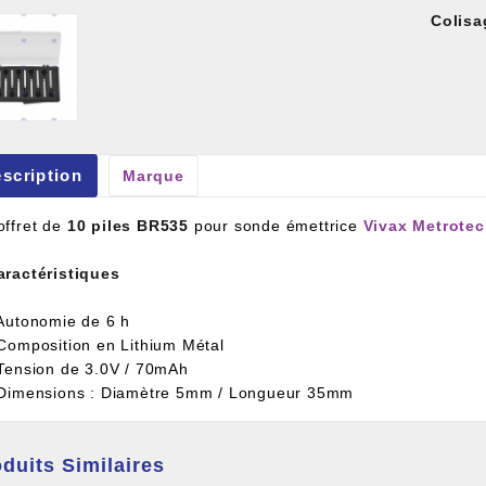
Colisa
et À Colle Et Reboucheur
scription
Marque
offret de
1
0 piles BR535
pour sonde émettrice
Vivax Metrotec
aractéristiques
 Autonomie de 6 h
 Composition en Lithium Métal
 Tension de 3.0V / 70mAh
 Dimensions : Diamètre 5mm / Longueur 35mm
duits Similaires