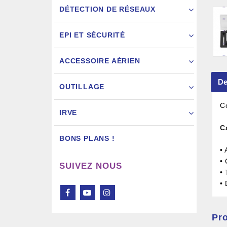
DÉTECTION DE RÉSEAUX
EPI ET SÉCURITÉ
ACCESSOIRE AÉRIEN
Pistol
De
OUTILLAGE
C
IRVE
C
BONS PLANS !
•
•
SUIVEZ NOUS
•
•
Pro