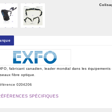
Colisa
et À Colle Et Reboucheur
arque
XFO, fabricant canadien, leader mondial dans les équipements 
éseaux fibre optique.
éférence
0204206
RÉFÉRENCES SPÉCIFIQUES