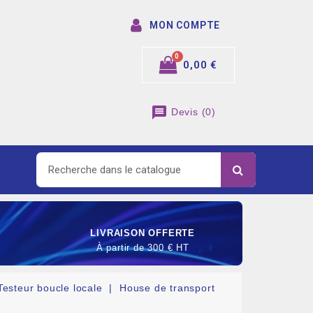
MON COMPTE
0,00 €
message
Devis
(
0
)
LIVRAISON OFFERTE
À partir de 300 € HT
Testeur boucle locale
House de transport
SOMMABLE DE RACCORDEMENT