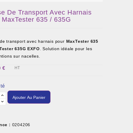
e De Transport Avec Harnais
 MaxTester 635 / 635G
de transport avec harnais pour
MaxTester 635
ester 635G EXFO
. Solution idéale pour les
ntions sur nacelles.
0 €
HT
té
Ajouter Au Panier
nce :
0204206