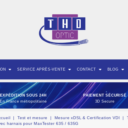
ION
SERVICE APRÈS-VENTE
CONTACT
BLOG
EXPÉDITION SOUS 24H
PAIEMENT SÉCURISÉ
En France métropolitaine
3D Secure
ccueil
Test et mesure
Mesure xDSL & Certification VDI
vec harnais pour MaxTester 635 / 635G
OUTILLAGE ET CON