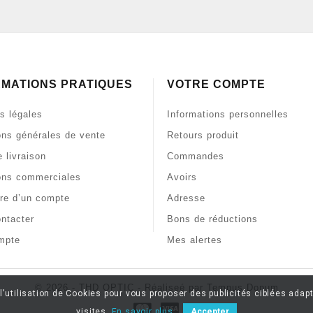
RMATIONS PRATIQUES
VOTRE COMPTE
s légales
Informations personnelles
ons générales de vente
Retours produit
 livraison
Commandes
ons commerciales
Avoirs
re d’un compte
Adresse
ntacter
Bons de réductions
mpte
Mes alertes
© 2026 - THD OPTIC - Réaliseé par Tempus Donum
l'utilisation de Cookies pour vous proposer des publicités ciblées adapt
visites.
En savoir plus.
Accepter