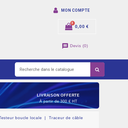
MON COMPTE
0,00 €
message
Devis
(
0
)
LIVRAISON OFFERTE
À partir de 300 € HT
Testeur boucle locale
Traceur de câble
SOMMABLE DE RACCORDEMENT