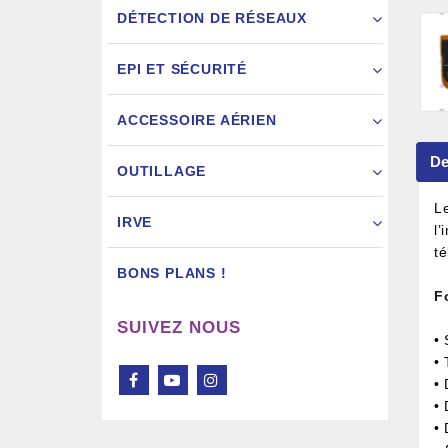
DÉTECTION DE RÉSEAUX
EPI ET SÉCURITÉ
ACCESSOIRE AÉRIEN
Pistol
De
OUTILLAGE
L
IRVE
l
t
BONS PLANS !
F
SUIVEZ NOUS
• 
• 
•
• 
• 