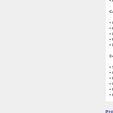
• 
C
•
• 
• 
•
•
C
• 
•
•
•
•
•
Pro