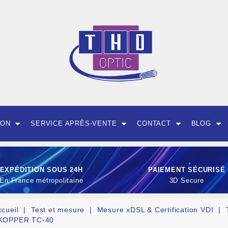
ION
SERVICE APRÈS-VENTE
CONTACT
BLOG
EXPÉDITION SOUS 24H
PAIEMENT SÉCURISÉ
En France métropolitaine
3D Secure
ccueil
Test et mesure
Mesure xDSL & Certification VDI
KOPPER TC-40
OUTILLAGE ET CON