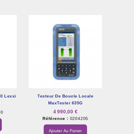
0 Lexxi
Testeur De Boucle Locale
MaxTester 635G
4 990,00 €
00
Référence :
0204205
Ajouter Au Panier