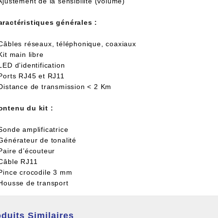
Ajustement de la sensibilité (volume)
aractéristiques générales :
 Câbles réseaux, téléphonique, coaxiaux
Kit main libre
LED d’identification
 Ports RJ45 et RJ11
 Distance de transmission < 2 Km
ontenu du kit :
Sonde amplificatrice
 Générateur de tonalité
 Paire d’écouteur
 Câble RJ11
 Pince crocodile 3 mm
 Housse de transport
duits Similaires