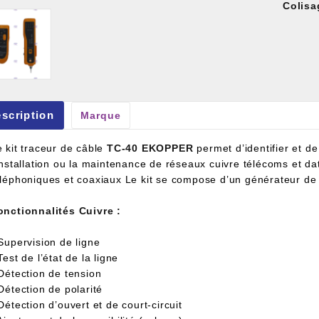
Colisa
et À Colle Et Reboucheur
scription
Marque
e kit traceur de câble
TC-40 EKOPPER
permet d’identifier et de
’installation ou la maintenance de réseaux cuivre télécoms et da
éléphoniques et coaxiaux Le kit se compose d’un générateur de t
onctionnalités Cuivre :
Supervision de ligne
Test de l’état de la ligne
 Détection de tension
Détection de polarité
Détection d’ouvert et de court-circuit