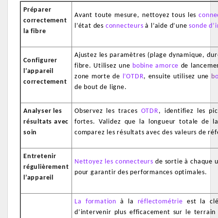
Préparer
Avant toute mesure, nettoyez tous les
conne
correctement
l’état des
connecteurs
à l’aide d’une
sonde d’i
la fibre
Ajustez les paramètres (plage dynamique, duré
Configurer
fibre. Utilisez une
bobine amorce
de lancemen
l’appareil
zone morte de
l’OTDR
, ensuite utilisez une
b
correctement
de bout de ligne.
Analyser les
Observez les traces
OTDR
, identifiez les p
résultats avec
fortes. Validez que la longueur totale de l
soin
comparez les résultats avec des valeurs de ré
Entretenir
Nettoyez les connecteurs
de sortie à chaque u
régulièrement
pour garantir des performances optimales.
l’appareil
La formation
à la
réflectométrie
est la cl
d’intervenir plus efficacement sur le terrai