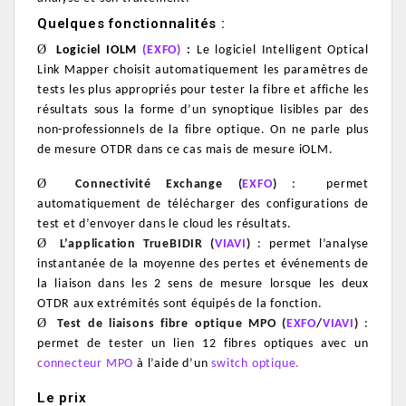
Quelques fonctionnalités :
Ø
Logiciel IOLM
(EXFO)
:
Le logiciel Intelligent Optical
Link Mapper choisit automatiquement les paramètres de
tests les plus appropriés pour tester la fibre et affiche les
résultats sous la forme d’un synoptique lisibles par des
non-professionnels de la fibre optique.
On ne parle plus
de mesure OTDR dans ce cas mais de mesure iOLM.
Ø
Connectivité Exchange (
EXFO
)
: permet
automatiquement de télécharger des configurations de
test et d’envoyer dans le cloud les résultats.
Ø
L’application TrueBIDIR (
VIAVI
)
: permet l’analyse
instantanée de la moyenne des pertes et événements de
la liaison dans les 2 sens de mesure lorsque les deux
OTDR aux extrémités sont équipés de la fonction.
Ø
Test de liaisons fibre optique MPO (
EXFO
/
VIAVI
)
:
permet de tester un lien 12 fibres optiques avec un
c
onnecteur MPO
à l’aide d’un
switch optique.
Le prix