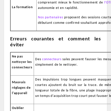
comprenant mieux le fonctionnement de
l’O
La formation
autonomie et en rapidité.
Nos partenaires
proposent des sessions court
débutant comme confirmé souhaitant approfon
Erreurs courantes et comment les
éviter
Ne pas
Des
connecteurs
sales peuvent fausser les mesu
nettoyer les
simplement de le nettoyer.
connecteurs
Des impulsions trop longues peuvent masquer
Mauvais
courtes ajoutent du bruit sur la trace. de mê
réglages de
longueur totale de la fibre, une plage inappropr
l’appareil
un temps d’acquisition trop court peut fausser l
Oublier