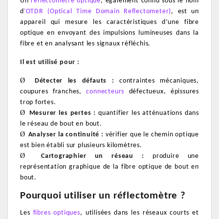
Un
réflectomètre optique
, également connu sous le nom
d
’OTDR (Optical Time Domain Reflectometer)
, est un
appareil qui mesure les caractéristiques d’une fibre
optique en envoyant des impulsions lumineuses dans la
fibre et en analysant les signaux réfléchis.
Il est utilisé pour :
Ø
Détecter les défauts :
contraintes mécaniques,
coupures franches,
connecteurs
défectueux, épissures
trop fortes.
Ø
Mesurer les pertes :
quantifier les atténuations dans
le réseau de bout en bout.
Ø
Analyser la continuité :
vérifier que le chemin optique
est bien établi sur plusieurs kilomètres.
Ø
Cartographier un réseau :
produire une
représentation graphique de la fibre optique de bout en
bout.
Pourquoi utiliser un réflectomètre ?
Les
fibres optiques
, utilisées dans les réseaux courts et