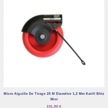
Micro Aiguille De Tirage 25 M Diamètre 1,2 Mm Kati® Blitz
Mini
101,90 €