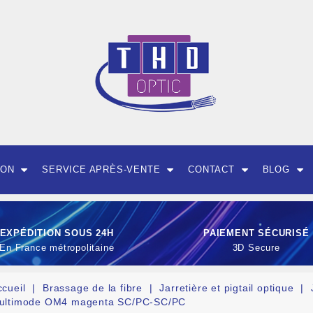
ION
SERVICE APRÈS-VENTE
CONTACT
BLOG
EXPÉDITION SOUS 24H
PAIEMENT SÉCURISÉ
En France métropolitaine
3D Secure
ccueil
Brassage de la fibre
Jarretière et pigtail optique
ultimode OM4 magenta SC/PC-SC/PC
OUTILLAGE ET CON