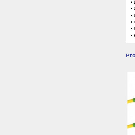
•
•
•
•
• 
•
Pro