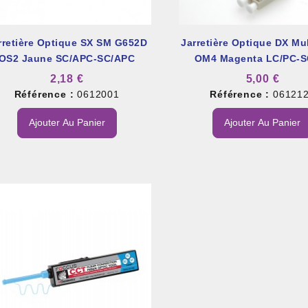
rretière Optique SX SM G652D
Jarretière Optique DX Mu
OS2 Jaune SC/APC-SC/APC
OM4 Magenta LC/PC-S
2,18 €
5,00 €
Référence :
0612001
Référence :
06121
Ajouter Au Panier
Ajouter Au Panier