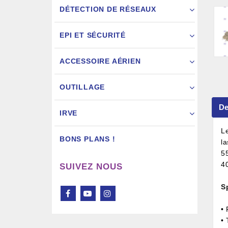
DÉTECTION DE RÉSEAUX
EPI ET SÉCURITÉ
ACCESSOIRE AÉRIEN
Pistol
OUTILLAGE
De
IRVE
L
BONS PLANS !
l
5
4
SUIVEZ NOUS
S
• 
•