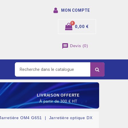
MON COMPTE
0,00 €
message
Devis
(
0
)
LIVRAISON OFFERTE
À partir de 300 € HT
Jarretière OM4 G651
Jarretière optique DX
SOMMABLE DE RACCORDEMENT