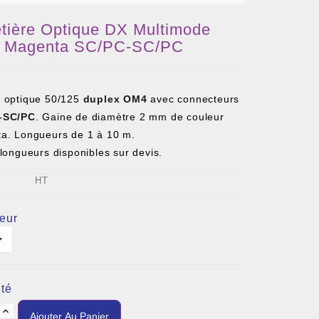
etière Optique DX Multimode
 Magenta SC/PC-SC/PC
 optique 50/125
duplex OM4
avec connecteurs
–SC/PC
. Gaine de diamètre 2 mm de couleur
a. Longueurs de 1 à 10 m.
longueurs disponibles sur devis.
HT
eur
té
Ajouter Au Panier