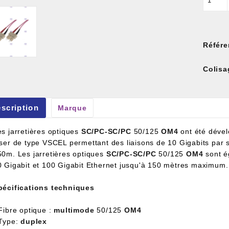
Référe
Colisa
et À Colle Et Reboucheur
scription
Marque
es jarretières optiques
SC/PC-SC/PC
50/125
OM4
ont été dével
aser de type VSCEL permettant des liaisons de 10 Gigabits par 
50m. Les jarretières optiques
SC/PC-SC/PC
50/125
OM4
sont é
0 Gigabit et 100 Gigabit Ethernet jusqu'à 150 mètres maximum.
pécifications techniques
Fibre optique :
multimode
50/125
OM4
 Type:
duplex