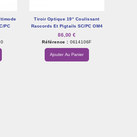
ltimode
Tiroir Optique 19“ Coulissant
C/PC
Raccords Et Pigtails SC/PC OM4
Multimode
86,00 €
20
Référence :
0614106F
Ajouter Au Panier