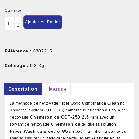
Quantité
Ajouter Au Panier
Référence :
0307215
Colisage :
0.2 Kg
Description
Marque
La méthode de nettoyage Fiber Optic Combination Cleaning
Universal System (FOCCUS) combine l'utilisation du stylo de
Chemtronics CCT-250 2,5 mm
nettoyage
avec un
Chemtronics
solvant de nettoyage
tel que la solution
Fiber-Wash
Electro-Wash
ou
pour humidier la pointe du
stylo et assurer un nettoyage parfait et anti-statique en un