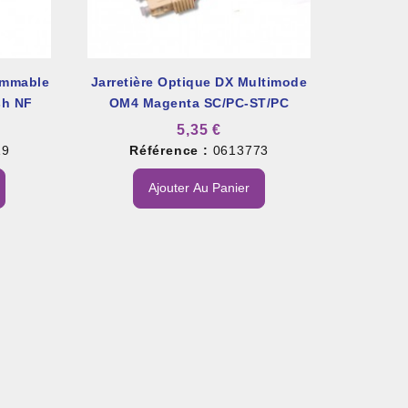
ammable
Jarretière Optique DX Multimode
sh NF
OM4 Magenta SC/PC-ST/PC
5,35 €
19
Référence :
0613773
Ajouter Au Panier