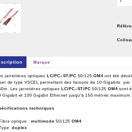
Référe
Colisa
et À Colle Et Reboucheur
scription
Marque
es jarretières optiques
LC/PC–ST/PC
50/125
OM4
ont été dével
aser de type VSCEL permettant des liaisons de 10 Gigabits par 
50m. Les jarretières optiques
LC/PC–ST/PC
50/125
OM4
sont é
0 Gigabit et 100 Gigabit Ethernet jusqu'à 150 mètres maximum.
pécifications techniques
Fibre optique :
multimode
50/125
OM4
 Type:
duplex