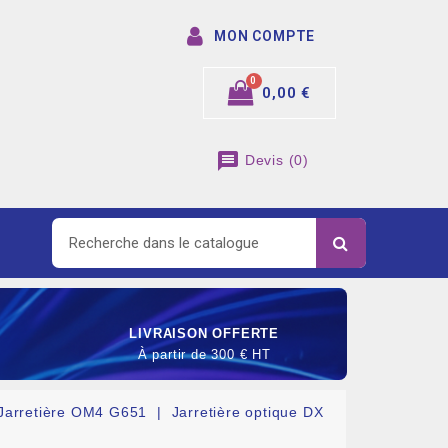
MON COMPTE
0,00 €
message
Devis
(
0
)
LIVRAISON OFFERTE
À partir de 300 € HT
Jarretière OM4 G651
Jarretière optique DX
SOMMABLE DE RACCORDEMENT