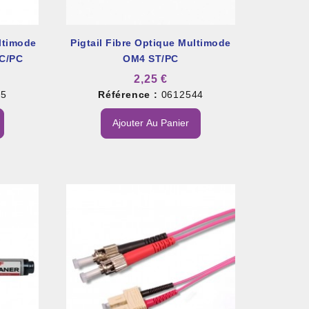
ltimode
Pigtail Fibre Optique Multimode
C/PC
OM4 ST/PC
2,25 €
15
Référence :
0612544
Ajouter Au Panier