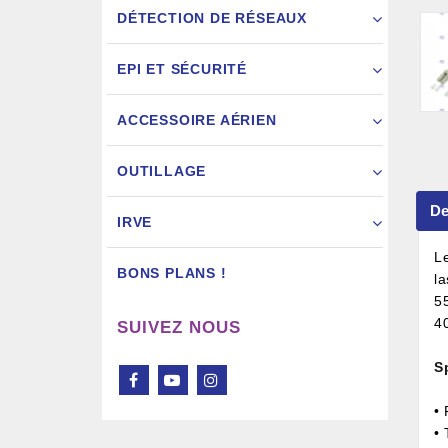
DÉTECTION DE RÉSEAUX
EPI ET SÉCURITÉ
ACCESSOIRE AÉRIEN
Pistol
OUTILLAGE
De
IRVE
L
BONS PLANS !
l
5
4
SUIVEZ NOUS
S
• 
•