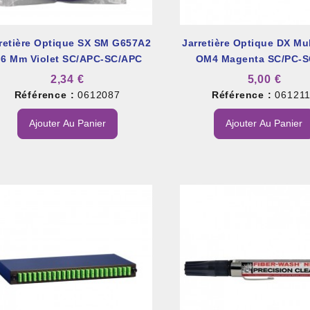
retière Optique SX SM G657A2
Jarretière Optique DX Mu
,6 Mm Violet SC/APC-SC/APC
OM4 Magenta SC/PC-S
2,34 €
5,00 €
Référence :
0612087
Référence :
06121
Ajouter Au Panier
Ajouter Au Panier