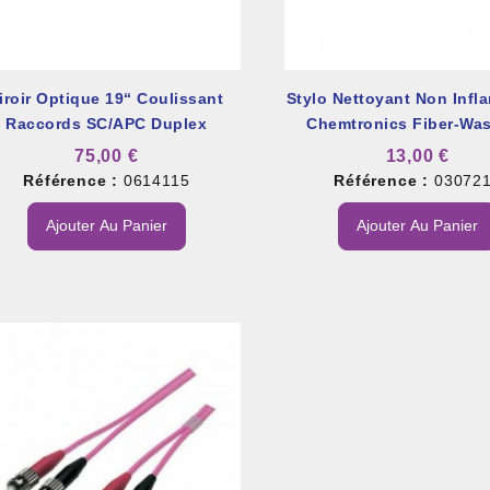
iroir Optique 19“ Coulissant
Stylo Nettoyant Non Infl
Raccords SC/APC Duplex
Chemtronics Fiber-Wa
Monomode
75,00 €
13,00 €
Référence :
0614115
Référence :
03072
Ajouter Au Panier
Ajouter Au Panier