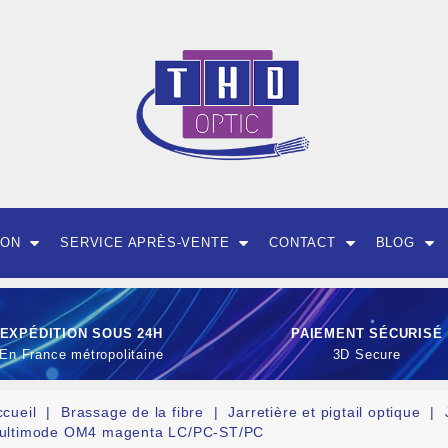
ION
SERVICE APRÈS-VENTE
CONTACT
BLOG
EXPÉDITION SOUS 24H
PAIEMENT SÉCURISÉ
En France métropolitaine
3D Secure
ccueil
Brassage de la fibre
Jarretière et pigtail optique
ultimode OM4 magenta LC/PC-ST/PC
OUTILLAGE ET CON